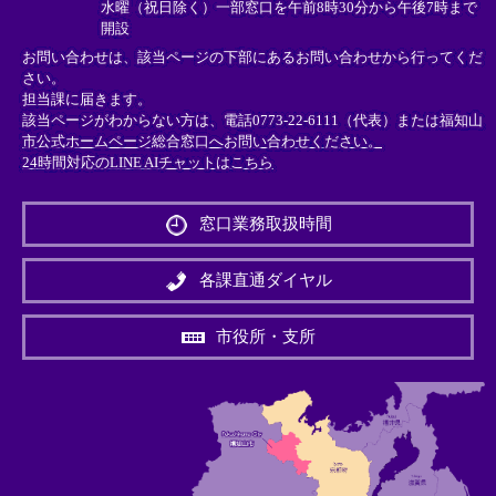
水曜（祝日除く）一部窓口を午前8時30分から午後7時まで
開設
お問い合わせは、該当ページの下部にあるお問い合わせから行ってくだ
さい。
担当課に届きます。
該当ページがわからない方は、電話0773-22-6111（代表）または
福知山
市公式ホームページ総合窓口へお問い合わせください。
24時間対応のLINE AIチャットはこちら
＜
外
窓口業務取扱時間
部
リ
ン
各課直通ダイヤル
ク
＞
市役所・支所