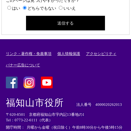
このページは見つけやすかったですか？
はい
どちらでもない
いいえ
リンク・著作権・免責事項
個人情報保護
アクセシビリティ
バナー広告について
＜
＜
＜
外
外
外
福知山市役所
部
部
部
法人番号 4000020262013
リ
リ
リ
〒620-8501 京都府福知山市字内記13番地の1
ン
ン
ン
Tel：0773-22-6111（代表）
ク
ク
ク
＞
＞
＞
開庁時間：
月曜から金曜（祝日除く）午前8時30分から午後5時15分