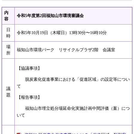
内
令和5年度第2回福知山市環境審議会
容
日
令和5年10月19日（木曜日）13時30分〜16時10分
時
場
福知山市環境パーク リサイクルプラザ2階 会議室
所
【協議事項】
脱炭素化促進事業における「促進区域」の設定等につい
て
議
題
【報告事項】
福知山市埋立処分場延命化実施計画中間評価（案）につ
いて