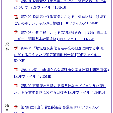
資料01 脱炭素化促進事業における「促進区域」類型案
について [PDFファイル／158KB]
資料02 脱炭素化促進事業における「促進区域」類型案
ごとのポテンシャル算出根拠 [PDFファイル／1.34MB]
資料03 中期目標におけるCO2削減見通し(福知山市エネ
ルギー・環境基本計画抜粋) [PDFファイル／663KB]
資
資料04 「地域脱炭素化促進事業の促進に関する事項」
料
に関する考え方及び策定済市町村一覧 [PDFファイル／
504KB]
資料05 福知山市埋立処分場延命化実施計画中間評価(案)
[PDFファイル／2.35MB]
資料06 京都府が目指す循環型社会のビジョン及び府に
おける産業廃棄物に関する目標等 [PDFファイル／894KB]
議
第2回福知山市環境審議会 会議録 [PDFファイル／
事