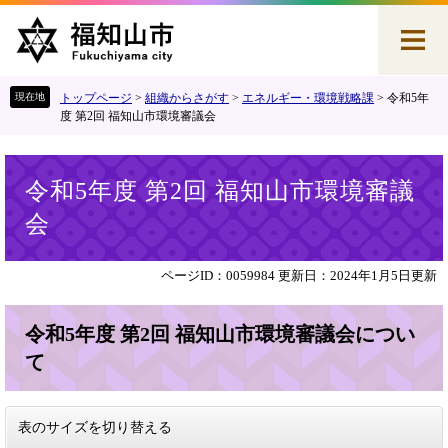
ペ
メ
ー
ニ
ジ
ュ
の
ー
先
を
トップページ
>
組織からさがす
>
エネルギー・環境戦略課
>
令和5年
頭
飛
度 第2回 福知山市環境審議会
で
ば
す
し
本
。
て
令和5年度 第2回 福知山市環境審議
文
本
会
文
へ
ページID：0059984
更新日：2024年1月5日更新
令和5年度 第2回 福知山市環境審議会につい
て
表のサイズを切り替える