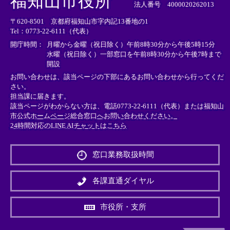
福知山市役所
部
部
部
法人番号 4000020262013
リ
リ
リ
〒620-8501 京都府福知山市字内記13番地の1
ン
ン
ン
Tel：0773-22-6111（代表）
ク
ク
ク
＞
＞
＞
開庁時間：
月曜から金曜（祝日除く）午前8時30分から午後5時15分
水曜（祝日除く）一部窓口を午前8時30分から午後7時まで
開設
お問い合わせは、該当ページの下部にあるお問い合わせから行ってくだ
さい。
担当課に届きます。
該当ページがわからない方は、電話0773-22-6111（代表）または
福知山
市公式ホームページ総合窓口へお問い合わせください。
24時間対応のLINE AIチャットはこちら
＜
外
窓口業務取扱時間
部
リ
ン
各課直通ダイヤル
ク
＞
市役所・支所