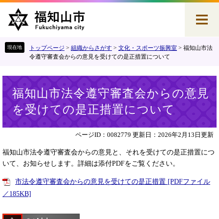
ペ
メ
ー
ニ
ジ
ュ
の
ー
先
を
トップページ
>
組織からさがす
>
文化・スポーツ振興室
>
福知山市法
頭
飛
令遵守審査会からの意見を受けての是正措置について
で
ば
す
し
本
。
て
福知山市法令遵守審査会からの意見
文
本
を受けての是正措置について
文
へ
ページID：0082779
更新日：2026年2月13日更新
福知山市法令遵守審査会からの意見と、それを受けての是正措置につ
いて、お知らせします。詳細は添付PDFをご覧ください。
市法令遵守審査会からの意見を受けての是正措置 [PDFファイル
／185KB]