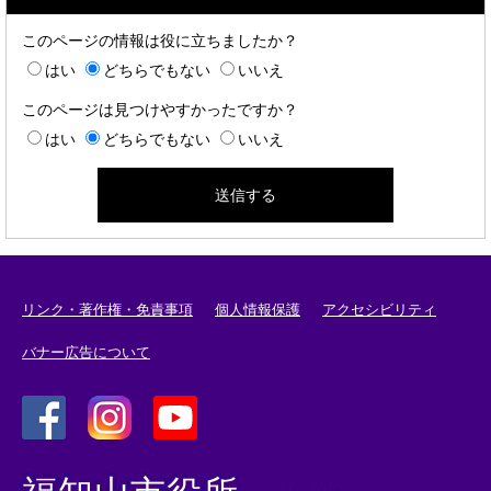
このページの情報は役に立ちましたか？
はい
どちらでもない
いいえ
このページは見つけやすかったですか？
はい
どちらでもない
いいえ
リンク・著作権・免責事項
個人情報保護
アクセシビリティ
バナー広告について
＜
＜
＜
外
外
外