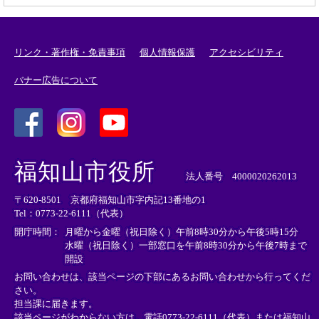
リンク・著作権・免責事項
個人情報保護
アクセシビリティ
バナー広告について
＜
＜
＜
外
外
外
福知山市役所
部
部
部
法人番号 4000020262013
リ
リ
リ
〒620-8501 京都府福知山市字内記13番地の1
ン
ン
ン
Tel：0773-22-6111（代表）
ク
ク
ク
＞
＞
＞
開庁時間：
月曜から金曜（祝日除く）午前8時30分から午後5時15分
水曜（祝日除く）一部窓口を午前8時30分から午後7時まで
開設
お問い合わせは、該当ページの下部にあるお問い合わせから行ってくだ
さい。
担当課に届きます。
該当ページがわからない方は、電話0773-22-6111（代表）または
福知山