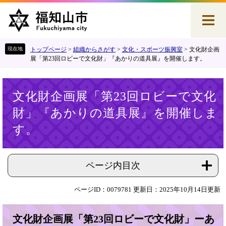
ペ
メ
ー
ニ
ジ
ュ
の
ー
先
を
トップページ
>
組織からさがす
>
文化・スポーツ振興室
>
文化財企画
頭
飛
展「第23回ロビーで文化財」『あかりの道具展』を開催します。
で
ば
す
し
本
。
て
文化財企画展「第23回ロビーで文化
文
本
財」『あかりの道具展』を開催しま
文
へ
す。
ページ内目次
ページID：0079781
更新日：2025年10月14日更新
文化財企画展「第23回ロビーで文化財」ーあ