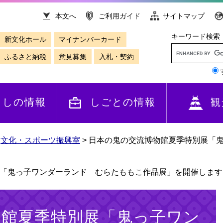
本文へ
ご利用ガイド
サイトマップ
キーワード検索
新文化ホール
マイナンバーカード
ふるさと納税
意見募集
入札・契約
らしの情報
しごとの情報
観
>
文化・スポーツ振興室
>
日本の鬼の交流博物館夏季特別展「
「鬼っ子ワンダーランド むらたももこ作品展」を開催します
物館夏季特別展「鬼っ子ワン