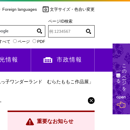
Foreign languages
文字サイズ・色合い変更
ページID検索
すべて
ページ
PDF
光情報
市政情報
このページを
一時保存する
鬼っ子ワンダーランド むらたももこ作品展」
。
重要なお知らせ