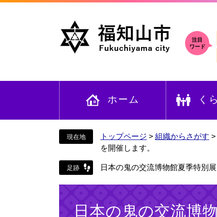
ペ
メ
ー
ニ
ジ
ュ
の
ー
注目
ワード
先
を
頭
飛
で
ば
す
し
ホーム
く
。
て
本
文
へ
トップページ
>
組織からさがす
を開催します。
日本の鬼の交流博物館夏季特別展
本
文
日本の鬼の交流博