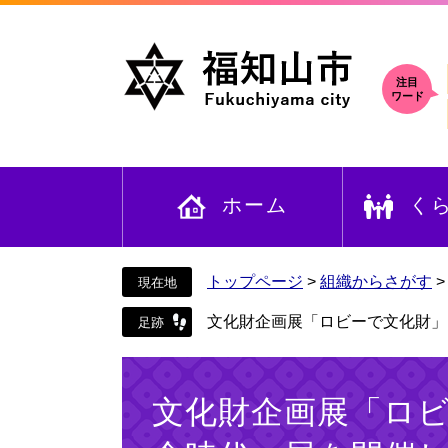
ペ
メ
ー
ニ
ジ
ュ
の
ー
注目
ワード
先
を
頭
飛
で
ば
す
し
ホーム
く
。
て
本
文
へ
トップページ
>
組織からさがす
文化財企画展「ロビーで文化財」
本
文
文化財企画展「ロ