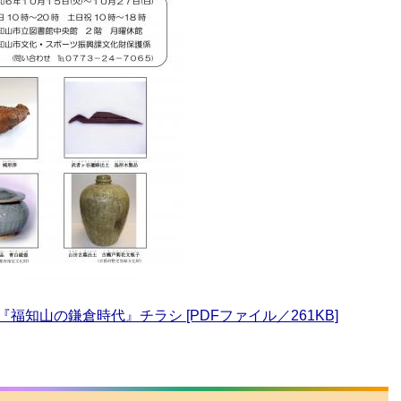
知山の鎌倉時代』チラシ [PDFファイル／261KB]