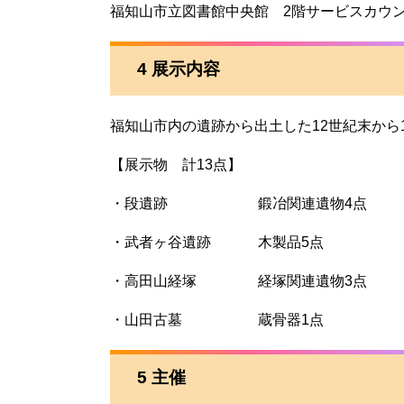
福知山市立図書館中央館 2階サービスカウ
4 展示内容
福知山市内の遺跡から出土した12世紀末から
【展示物 計13点】
・段遺跡 鍛冶関連遺物4点
・武者ヶ谷遺跡 木製品5点
・高田山経塚 経塚関連遺物3点
・山田古墓 蔵骨器1点
5 主催