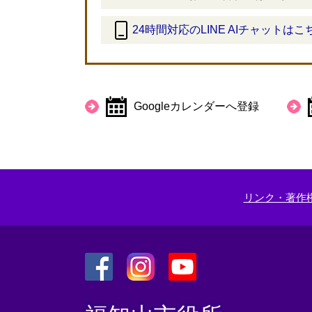
24時間対応のLINE AIチャットはこ
＜
外
部
リ
Googleカレンダーへ登録
ン
ク
＞
リンク・著作
＜
＜
＜
外
外
外