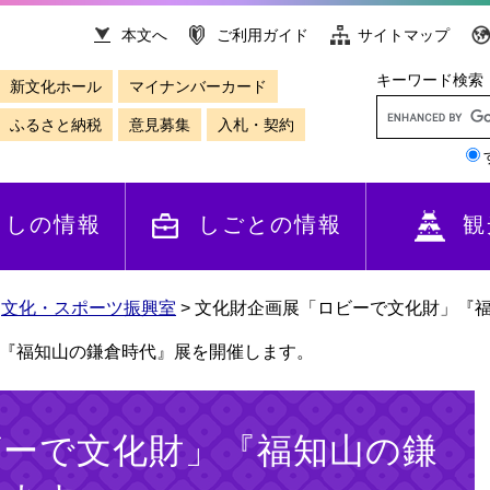
本文へ
ご利用ガイド
サイトマップ
キーワード検索
新文化ホール
マイナンバーカード
ふるさと納税
意見募集
入札・契約
らしの情報
しごとの情報
観
>
文化・スポーツ振興室
>
文化財企画展「ロビーで文化財」『
『福知山の鎌倉時代』展を開催します。
ビーで文化財」『福知山の鎌