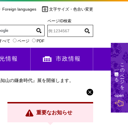
Foreign languages
文字サイズ・色合い変更
ページID検索
すべて
ページ
PDF
光情報
市政情報
このページを
一時保存する
福知山の鎌倉時代』展を開催します。
重要なお知らせ