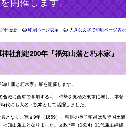
展を開催します。
0月9日更新
印刷ページ表示
大きな文字で印刷ページ表示
神社創建200年『福知山藩と朽木家』
福知山藩と朽木家』展を開催します。
で合戦に西軍で参加するも、時勢を見極め東軍に与し、本領
戸時代にも大名・旗本として活躍しました。
名となり、寛文9年（1669）、稙綱の長子稙昌は常陸国土浦
福知山藩主となりました。文政7年（1824）11代藩主綱條