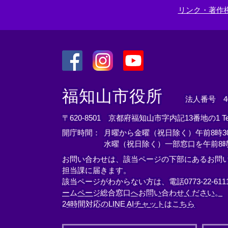
リンク・著作
＜
＜
＜
外
外
外
福知山市役所
法人番号 400
部
部
部
リ
リ
リ
〒620-8501 京都府福知山市字内記13番地の1
T
ン
ン
ン
開庁時間：
月曜から金曜（祝日除く）午前8時30
ク
ク
ク
水曜（祝日除く）一部窓口を午前8時
＞
＞
＞
お問い合わせは、該当ページの下部にあるお問
担当課に届きます。
該当ページがわからない方は、電話0773-22-61
ームページ総合窓口へお問い合わせください。
24時間対応のLINE AIチャットはこちら
＜
外