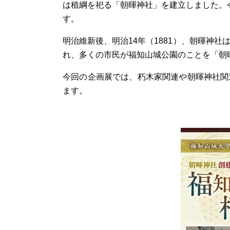
は稙綱を祀る「朝暉神社」を建立しました。令
す。
明治維新後、明治14年（1881）、朝暉神
れ、多くの市民が福知山城公園のことを「朝
今回の企画展では、朽木家関連や朝暉神社関
ます。