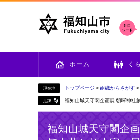
ペ
メ
ー
ニ
ジ
ュ
の
ー
注目
ワード
先
を
頭
飛
で
ば
す
し
ホーム
く
。
て
本
文
へ
トップページ
>
組織からさがす
福知山城天守閣企画展 朝暉神社
本
文
福知山城天守閣企画