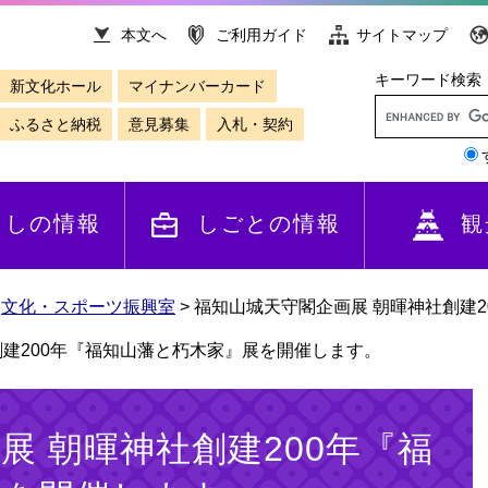
本文へ
ご利用ガイド
サイトマップ
キーワード検索
新文化ホール
マイナンバーカード
ふるさと納税
意見募集
入札・契約
らしの情報
しごとの情報
観
>
文化・スポーツ振興室
>
福知山城天守閣企画展 朝暉神社創建
創建200年『福知山藩と朽木家』展を開催します。
展 朝暉神社創建200年『福