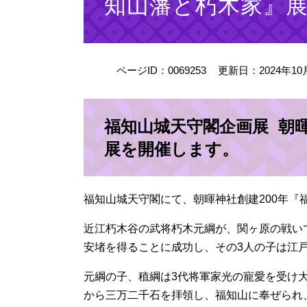
知山藩と朽木家』
ページID：0069253
更新日：2024年1
福知山城天守閣企画展 朝暉
展を開催します。
福知山城天守閣にて、朝暉神社創建200年『
近江朽木谷の武将朽木元綱が、関ヶ原の戦い
安堵を得ることに成功し、その3人の子は江
元綱の子、稙綱は3代将軍家光の寵愛を受け大
から三万二千石を拝領し、福知山に奉ぜられ、