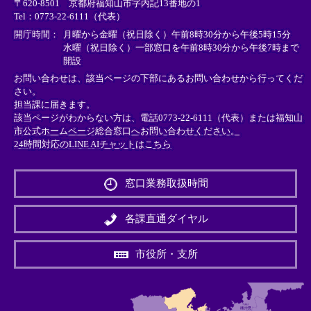
〒620-8501 京都府福知山市字内記13番地の1
ン
ン
ン
Tel：0773-22-6111（代表）
ク
ク
ク
＞
＞
＞
開庁時間：
月曜から金曜（祝日除く）午前8時30分から午後5時15分
水曜（祝日除く）一部窓口を午前8時30分から午後7時まで
開設
お問い合わせは、該当ページの下部にあるお問い合わせから行ってくだ
さい。
担当課に届きます。
該当ページがわからない方は、電話0773-22-6111（代表）または
福知山
市公式ホームページ総合窓口へお問い合わせください。
24時間対応のLINE AIチャットはこちら
＜
外
窓口業務取扱時間
部
リ
ン
各課直通ダイヤル
ク
＞
市役所・支所