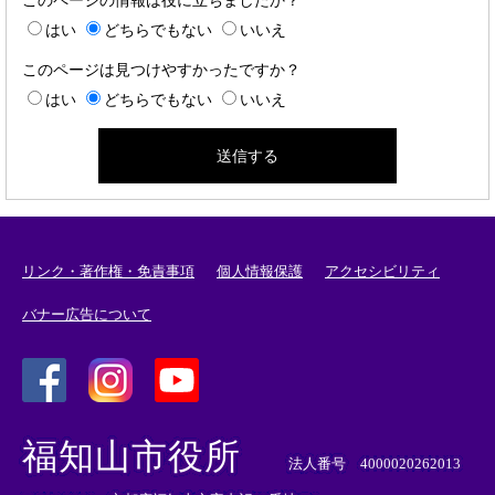
このページの情報は役に立ちましたか？
はい
どちらでもない
いいえ
このページは見つけやすかったですか？
はい
どちらでもない
いいえ
リンク・著作権・免責事項
個人情報保護
アクセシビリティ
バナー広告について
＜
＜
＜
外
外
外
福知山市役所
部
部
部
法人番号 4000020262013
リ
リ
リ