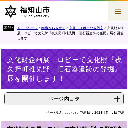
ペ
メ
ー
ニ
ジ
ュ
の
ー
先
を
トップページ
>
組織からさがす
>
文化・スポーツ振興室
>
文化財企画
頭
飛
展 ロビーで文化財『夜久野町稚児野 旧石器遺跡の発掘』展を開催
します！
で
ば
す
し
。
て
本
本
文化財企画展 ロビーで文化財『夜
文
文
久野町稚児野 旧石器遺跡の発掘』
へ
展を開催します！
ページ内目次
ページID：0067535
更新日：2024年8月2日更新