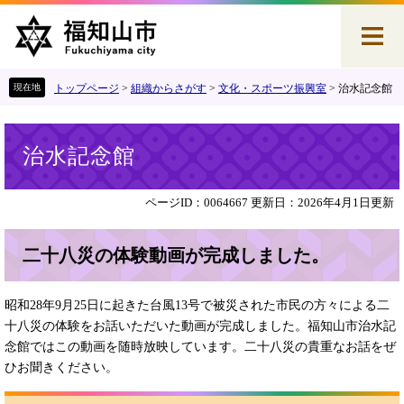
ペ
メ
ー
ニ
ジ
ュ
の
ー
先
を
トップページ
>
組織からさがす
>
文化・スポーツ振興室
>
治水記念館
頭
飛
で
ば
本
す
し
治水記念館
文
。
て
本
文
ページID：0064667
更新日：2026年4月1日更新
へ
二十八災の体験動画が完成しました。
昭和28年9月25日に起きた台風13号で被災された市民の方々による二
十八災の体験をお話いただいた動画が完成しました。福知山市治水記
念館ではこの動画を随時放映しています。二十八災の貴重なお話をぜ
ひお聞きください。