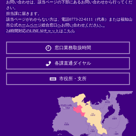
お問い合わせは、該当ページの下部にあるお問い合わせから行ってくだ
さい。
担当課に届きます。
該当ページがわからない方は、電話0773-22-6111（代表）または
福知山
市公式ホームページ総合窓口へお問い合わせください。
24時間対応のLINE AIチャットはこちら
＜
外
窓口業務取扱時間
部
リ
ン
各課直通ダイヤル
ク
＞
市役所・支所