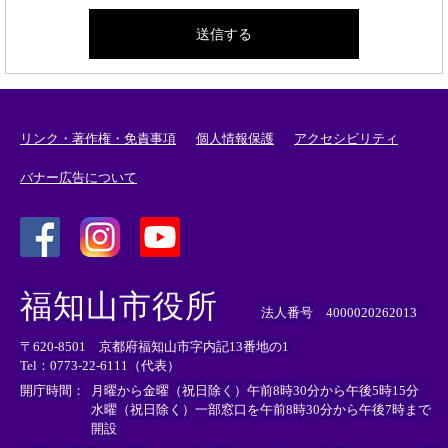
リンク・著作権・免責事項
個人情報保護
アクセシビリティ
バナー広告について
＜
＜
＜
外
外
外
福知山市役所
部
部
部
法人番号 4000020262013
リ
リ
リ
〒620-8501 京都府福知山市字内記13番地の1
ン
ン
ン
Tel：0773-22-6111（代表）
ク
ク
ク
＞
＞
＞
開庁時間：
月曜から金曜（祝日除く）午前8時30分から午後5時15分
水曜（祝日除く）一部窓口を午前8時30分から午後7時まで
開設