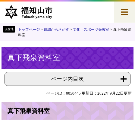
ペ
メ
ー
ニ
ジ
ュ
の
ー
先
を
トップページ
>
組織からさがす
>
文化・スポーツ振興室
>
真下飛泉資
頭
飛
料室
で
ば
す
し
本
。
て
真下飛泉資料室
文
本
文
へ
ページ内目次
ページID：0050445
更新日：2022年9月22日更新
真下飛泉資料室