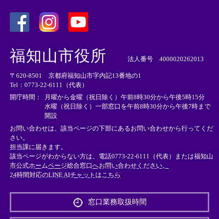
＜
＜
＜
外
外
外
福知山市役所
部
部
部
法人番号 4000020262013
リ
リ
リ
〒620-8501 京都府福知山市字内記13番地の1
ン
ン
ン
Tel：0773-22-6111（代表）
ク
ク
ク
＞
＞
＞
開庁時間：
月曜から金曜（祝日除く）午前8時30分から午後5時15分
水曜（祝日除く）一部窓口を午前8時30分から午後7時まで
開設
お問い合わせは、該当ページの下部にあるお問い合わせから行ってくだ
さい。
担当課に届きます。
該当ページがわからない方は、電話0773-22-6111（代表）または
福知山
市公式ホームページ総合窓口へお問い合わせください。
24時間対応のLINE AIチャットはこちら
＜
外
窓口業務取扱時間
部
リ