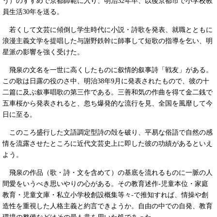
う）のすすめで京都師範に入り、明治32年卒、以後京都市で小学校教
員生活30年を送る。
若くして文芸に傾倒し学生時代に小説・詩歌を発表、就職とともに
浪漫主義文学を提唱した与謝野鉄幹に師事して短歌の指導を乞い、明
星派の影響を強く受けた。
飛泉の文名を一世に高くしたものに叙情的叙事詩「戦友」がある。
この歌は日露の役のさ中、明治38年9月に発表されたもので、彼の十
二篇に及ぶ叙事唱歌の第三作である。三善和気の作曲を得て金二銭で
五車桜から発表されると、忽ち爆発的な流行を見、全国を風靡して今
日に至る。
このころ盛行した文語調定型詩の殻を破り、平易な俗語で自然の感
情を流露させたところに近代文芸史上に即した彼の功績があるといえ
よう。
飛泉の作品（歌・詩・文を含めて）の基底を流れるものに一脈の人
間愛をいうべき思いやりの心がある。その教育述作-児童本位・家庭
教育・児童文庫・私立小学校創設概集等々-で推知すれば、情操や創
造性を重視した人格主義と約言できようか。自由の中での自発、教育