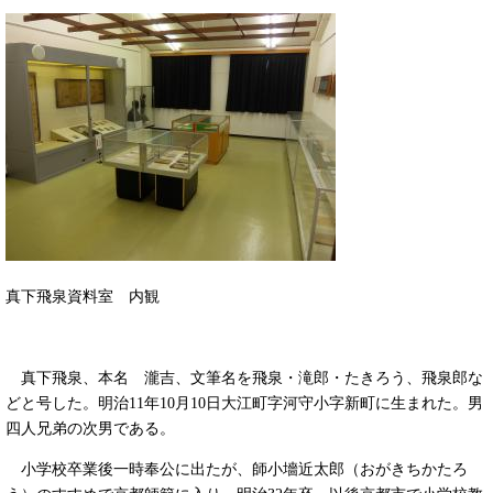
真下飛泉資料室 内観
真下飛泉、本名 瀧吉、文筆名を飛泉・滝郎・たきろう、飛泉郎な
どと号した。明治11年10月10日大江町字河守小字新町に生まれた。男
四人兄弟の次男である。
小学校卒業後一時奉公に出たが、師小墻近太郎（おがきちかたろ