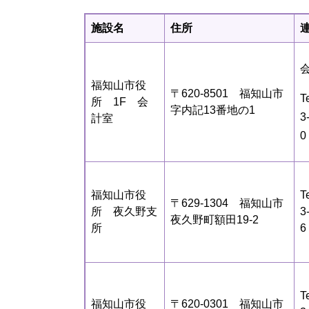
施設名
住所
福知山市役
〒620-8501 福知山市
T
所 1F 会
字内記13番地の1
3
計室
0
福知山市役
T
〒629-1304 福知山市
所 夜久野支
3
夜久野町額田19-2
所
6
T
福知山市役
〒620-0301 福知山市