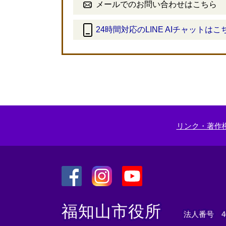
メールでのお問い合わせはこちら
24時間対応のLINE AIチャットはこ
＜
外
部
リ
ン
ク
＞
リンク・著作
＜
＜
＜
外
外
外
福知山市役所
法人番号 400
部
部
部