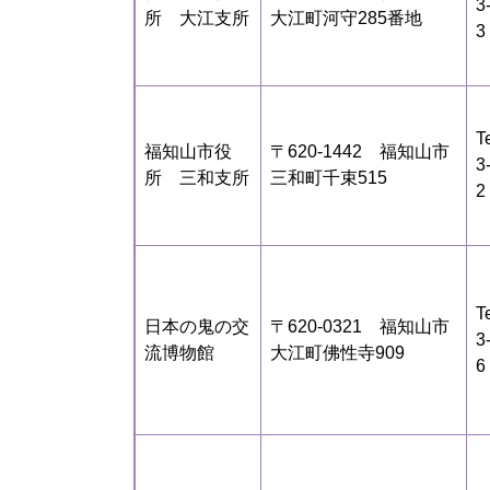
3
所 大江支所
大江町河守285番地
3
T
福知山市役
〒620-1442 福知山市
3
所 三和支所
三和町千束515
2
T
日本の鬼の交
〒620-0321 福知山市
3
流博物館
大江町佛性寺909
6