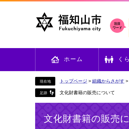
ペ
メ
ー
ニ
ジ
ュ
の
ー
注目
ワード
先
を
頭
飛
で
ば
す
し
ホーム
く
。
て
本
文
へ
トップページ
>
組織からさがす
文化財書籍の販売について
本
文
文化財書籍の販売