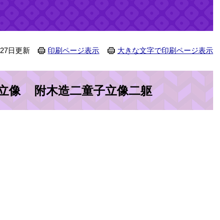
月27日更新
印刷ページ表示
大きな文字で印刷ページ表示
王立像 附木造二童子立像二躯