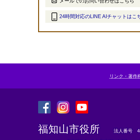
メールでのお問い合わせはこちら
24時間対応のLINE AIチャットはこ
＜
外
部
リ
ン
ク
＞
リンク・著作
＜
＜
＜
外
外
外
福知山市役所
法人番号 400
部
部
部
リ
リ
リ