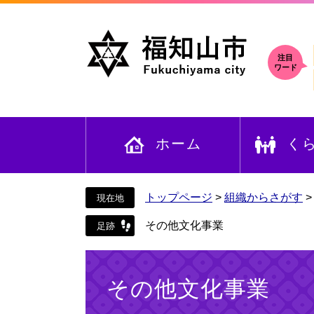
ペ
メ
ー
ニ
ジ
ュ
の
ー
注目
ワード
先
を
頭
飛
で
ば
す
し
ホーム
く
。
て
本
文
へ
トップページ
>
組織からさがす
その他文化事業
本
文
その他文化事業