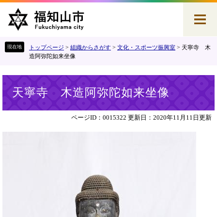
ペ
メ
ー
ニ
ジ
ュ
の
ー
先
を
トップページ
>
組織からさがす
>
文化・スポーツ振興室
>
天寧寺 木
頭
飛
造阿弥陀如来坐像
で
ば
す
し
本
。
て
天寧寺 木造阿弥陀如来坐像
文
本
文
へ
ページID：0015322
更新日：2020年11月11日更新