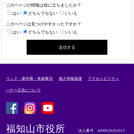
このページの情報は役に立ちましたか？
はい
どちらでもない
いいえ
このページは見つけやすかったですか？
はい
どちらでもない
いいえ
リンク・著作権・免責事項
個人情報保護
アクセシビリティ
バナー広告について
＜
＜
＜
外
外
外
福知山市役所
部
部
部
法人番号 4000020262013