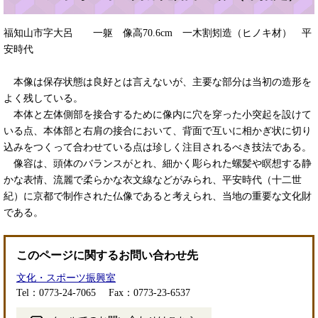
福知山市字大呂 一躯 像高70.6cm 一木割矧造（ヒノキ材） 平
安時代
本像は保存状態は良好とは言えないが、主要な部分は当初の造形を
よく残している。
本体と左体側部を接合するために像内に穴を穿った小突起を設けて
いる点、本体部と右肩の接合において、背面で互いに相かぎ状に切り
込みをつくって合わせている点は珍しく注目されるべき技法である。
像容は、頭体のバランスがとれ、細かく彫られた螺髪や瞑想する静
かな表情、流麗で柔らかな衣文線などがみられ、平安時代（十二世
紀）に京都で制作された仏像であると考えられ、当地の重要な文化財
である。
このページに関するお問い合わせ先
文化・スポーツ振興室
Tel：0773-24-7065
Fax：0773-23-6537