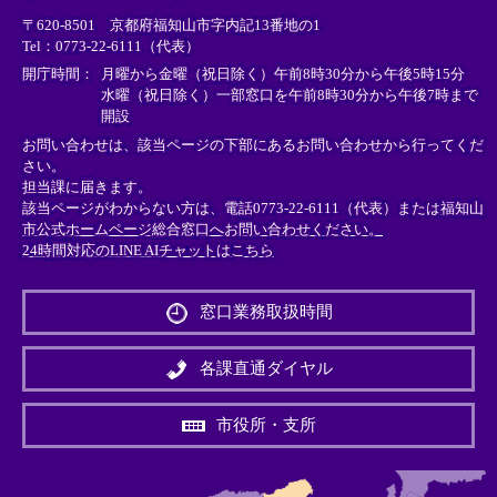
リ
リ
リ
〒620-8501 京都府福知山市字内記13番地の1
ン
ン
ン
Tel：0773-22-6111（代表）
ク
ク
ク
＞
＞
＞
開庁時間：
月曜から金曜（祝日除く）午前8時30分から午後5時15分
水曜（祝日除く）一部窓口を午前8時30分から午後7時まで
開設
お問い合わせは、該当ページの下部にあるお問い合わせから行ってくだ
さい。
担当課に届きます。
該当ページがわからない方は、電話0773-22-6111（代表）または
福知山
市公式ホームページ総合窓口へお問い合わせください。
24時間対応のLINE AIチャットはこちら
＜
外
窓口業務取扱時間
部
リ
ン
各課直通ダイヤル
ク
＞
市役所・支所