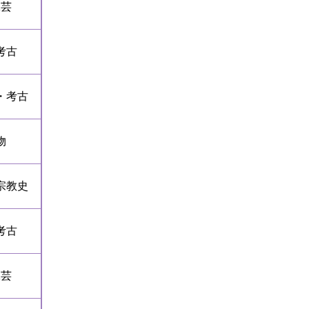
工芸
考古
・考古
物
宗教史
考古
工芸