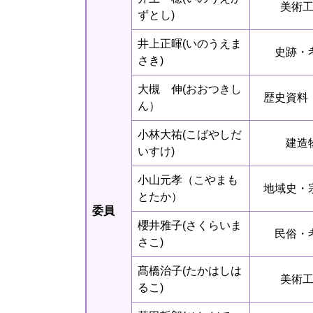
美術
ずとし)
井上正暉(いのうえま
史跡・
さき)
大槻 伸(おおつきし
歴史資料
ん）
小林大祐(こばやしだ
建造
いすけ)
小山元孝（こやまも
地域史・
とたか）
委員
櫻井雅子(さくらいま
民俗・
さこ)
髙橋治子(たかはしは
美術
るこ)