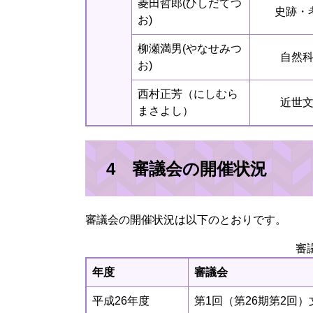
菱田哲郎(ひしだてつ
史跡・
お)
柳瀬満男(やなせみつ
自然
お)
西村正芳（にしむら
近世
まさよし）
4 審議会の開催状況
審議会の開催状況は以下のとおりです。
審
年度
審議会
平成26年度
第1回（第26期第2回