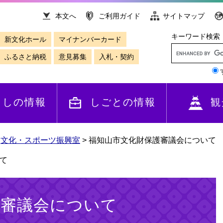
本文へ
ご利用ガイド
サイトマップ
キーワード検索
新文化ホール
マイナンバーカード
ふるさと納税
意見募集
入札・契約
らしの情報
しごとの情報
観
>
文化・スポーツ振興室
>
福知山市文化財保護審議会について
て
護審議会について