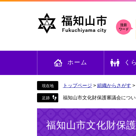
ペ
メ
ー
ニ
ジ
ュ
の
ー
注目
ワード
先
を
頭
飛
で
ば
す
し
ホーム
く
。
て
本
文
へ
トップページ
>
組織からさがす
福知山市文化財保護審議会につい
本
文
福知山市文化財保