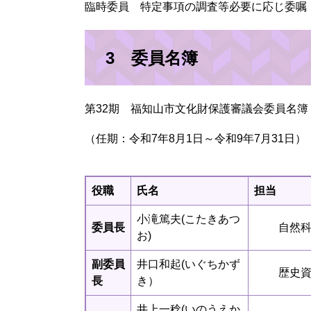
臨時委員 特定事項の調査等必要に応じ委嘱
3 委員名簿
第32期 福知山市文化財保護審議会委員名簿
（任期：令和7年8月1日～令和9年7月31日）
役職
氏名
担当
小滝篤夫(こたきあつ
委員長
自然
お)
副委員
井口和起(いぐちかず
歴史
長
き）
井上一稔(いのうえか