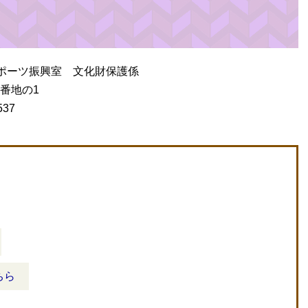
ポーツ振興室 文化財保護係
3番地の1
537
ちら