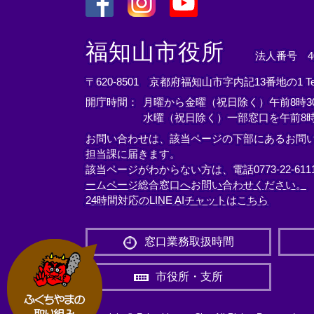
＜
＜
＜
外
外
外
福知山市役所
法人番号 400
部
部
部
リ
リ
リ
〒620-8501 京都府福知山市字内記13番地の1
T
ン
ン
ン
開庁時間：
月曜から金曜（祝日除く）午前8時30
ク
ク
ク
水曜（祝日除く）一部窓口を午前8時
＞
＞
＞
お問い合わせは、該当ページの下部にあるお問
担当課に届きます。
該当ページがわからない方は、電話0773-22-61
ームページ総合窓口へお問い合わせください。
24時間対応のLINE AIチャットはこちら
＜
外
窓口業務取扱時間
部
リ
市役所・支所
ン
ク
＞