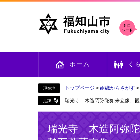
ペ
メ
ー
ニ
ジ
ュ
の
ー
注目
ワード
先
を
頭
飛
で
ば
す
し
ホーム
く
。
て
本
文
へ
トップページ
>
組織からさがす
瑞光寺 木造阿弥陀如来立像、観
本
文
瑞光寺 木造阿弥