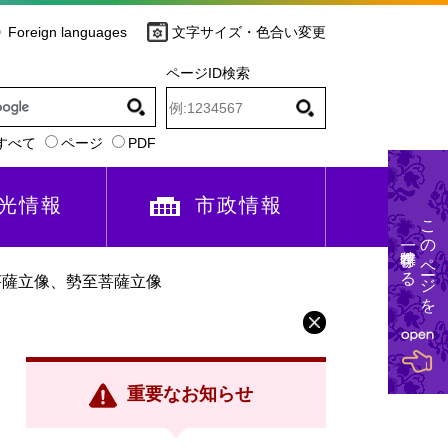
Foreign languages
文字サイズ・色合い変更
ページID検索
すべて
ページ
PDF
光情報
市政情報
このページを
一時保存する
菩薩立像、勢至菩薩立像
重要なお知らせ