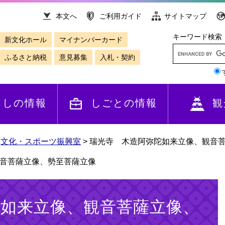
本文へ
ご利用ガイド
サイトマップ
キーワード検索
新文化ホール
マイナンバーカード
ふるさと納税
意見募集
入札・契約
らしの情報
しごとの情報
観
>
文化・スポーツ振興室
>
瑞光寺 木造阿弥陀如来立像、観音
音菩薩立像、勢至菩薩立像
陀如来立像、観音菩薩立像、