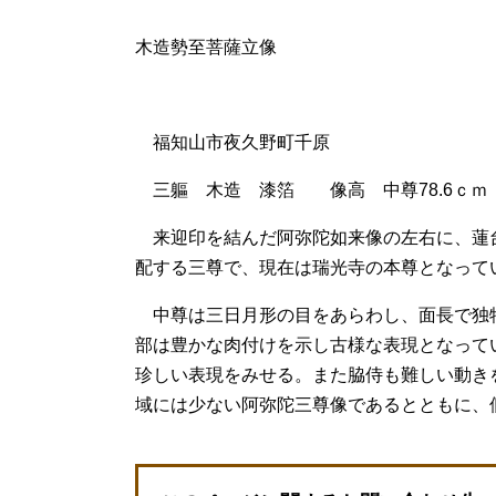
木造勢至菩薩立像
福知山市夜久野町千原
三軀 木造 漆箔 像高 中尊78.6ｃｍ 観
来迎印を結んだ阿弥陀如来像の左右に、蓮
配する三尊で、現在は瑞光寺の本尊となって
中尊は三日月形の目をあらわし、面長で独
部は豊かな肉付けを示し古様な表現となって
珍しい表現をみせる。また脇侍も難しい動き
域には少ない阿弥陀三尊像であるとともに、