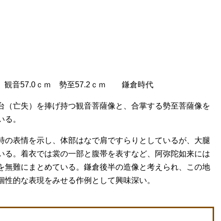
音57.0ｃｍ 勢至57.2ｃｍ 鎌倉時代
台（亡失）を捧げ持つ観音菩薩像と、合掌する勢至菩薩像を
いる。
特の表情を示し、体部はなで肩ですらりとしているが、大腿
いる。着衣では裳の一部と腹帯を表すなど、阿弥陀如来には
を無難にまとめている。鎌倉後半の造像と考えられ、この地
個性的な表現をみせる作例として興味深い。