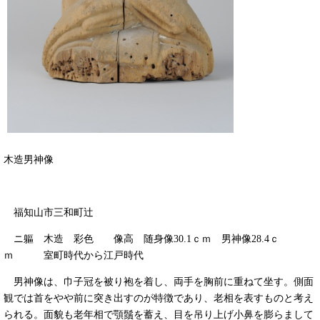
木造男神像
福知山市三和町辻
ニ軀 木造 彩色 像高 随身像30.1ｃｍ 男神像28.4ｃ
ｍ 室町時代から江戸時代
男神像は、巾子冠を被り袍を着し、両手を胸前に重ねて坐す。側面
観では首をやや前に突き出すのが特徴であり、老相を表すものと考え
られる。面貌も老年相で顎鬚を蓄え、目を吊り上げ小鼻を膨らまして