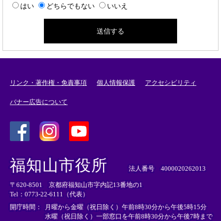
はい
どちらでもない
いいえ
リンク・著作権・免責事項
個人情報保護
アクセシビリティ
バナー広告について
＜
＜
＜
外
外
外
福知山市役所
部
部
部
法人番号 4000020262013
リ
リ
リ
〒620-8501 京都府福知山市字内記13番地の1
ン
ン
ン
Tel：0773-22-6111（代表）
ク
ク
ク
＞
＞
＞
開庁時間：
月曜から金曜（祝日除く）午前8時30分から午後5時15分
水曜（祝日除く）一部窓口を午前8時30分から午後7時まで