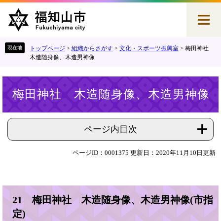
ペ
メ
ー
ニ
ジ
ュ
の
ー
先
を
トップページ
>
組織からさがす
>
文化・スポーツ振興室
>
梅田神社
頭
飛
木造随身像、木造男神像
で
ば
す
し
本
。
て
梅田神社 木造随身像、木造男神像
文
本
文
へ
ページ内目次
ページID：0001375
更新日：2020年11月10日更新
21 梅田神社 木造随身像、木造男神像(市指
定)