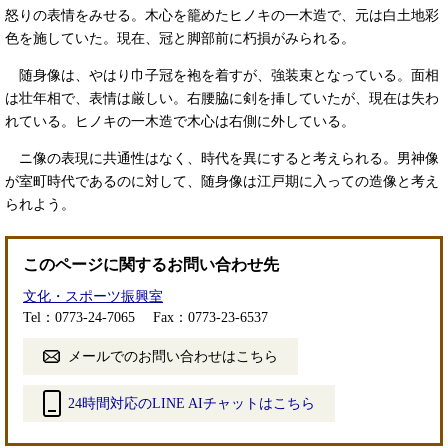
怒りの表情をみせる。木心を籠めたヒノキの一木造で、元は白土地彩
色を施していた。現在、冠と脚部前に朽損がみられる。
随身像は、やはり巾子冠を袍を着すが、強装束となっている。面相
は壮年相で、表情は厳しい。右腰脇に剣を挿していたが、現在は失わ
れている。ヒノキの一木造で木心は右側に外している。
ニ像の表現に共通性はなく、時代を異にすると考えられる。男神像
が室町時代であるのに対して、随身像は江戸期に入っての造像と考え
られよう。
このページに関するお問い合わせ先
文化・スポーツ振興室
Tel：0773-24-7065
Fax：0773-23-6537
メールでのお問い合わせはこちら
24時間対応のLINE AIチャットはこちら
＜