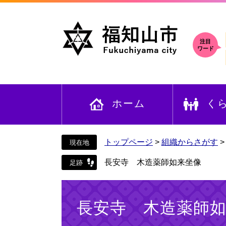
ペ
メ
ー
ニ
ジ
ュ
の
ー
注目
ワード
先
を
頭
飛
で
ば
す
し
ホーム
く
。
て
本
文
へ
トップページ
>
組織からさがす
長安寺 木造薬師如来坐像
本
文
長安寺 木造薬師