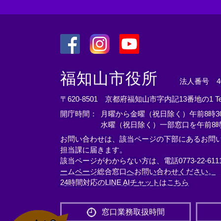
＜
＜
＜
外
外
外
福知山市役所
法人番号 400
部
部
部
リ
リ
リ
〒620-8501 京都府福知山市字内記13番地の1
T
ン
ン
ン
開庁時間：
月曜から金曜（祝日除く）午前8時30
ク
ク
ク
水曜（祝日除く）一部窓口を午前8時
＞
＞
＞
お問い合わせは、該当ページの下部にあるお問
担当課に届きます。
該当ページがわからない方は、電話0773-22-61
ームページ総合窓口へお問い合わせください。
24時間対応のLINE AIチャットはこちら
＜
外
窓口業務取扱時間
部