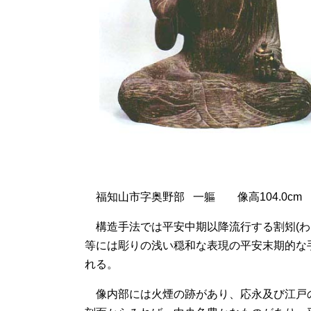
福知山市字奥野部 一軀 像高104.0c
構造手法では平安中期以降流行する割矧(わ
等には彫りの浅い穏和な表現の平安末期的な
れる。
像内部には火煙の跡があり、応永及び江戸