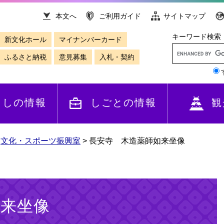
本文へ
ご利用ガイド
サイトマップ
キーワード検索
新文化ホール
マイナンバーカード
ふるさと納税
意見募集
入札・契約
らしの情報
しごとの情報
観
>
文化・スポーツ振興室
>
長安寺 木造薬師如来坐像
如来坐像