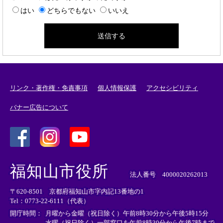
はい
どちらでもない
いいえ
リンク・著作権・免責事項
個人情報保護
アクセシビリティ
バナー広告について
＜
＜
＜
外
外
外
福知山市役所
部
部
部
法人番号 4000020262013
リ
リ
リ
〒620-8501 京都府福知山市字内記13番地の1
ン
ン
ン
Tel：0773-22-6111（代表）
ク
ク
ク
＞
＞
＞
開庁時間：
月曜から金曜（祝日除く）午前8時30分から午後5時15分
水曜（祝日除く）一部窓口を午前8時30分から午後7時まで