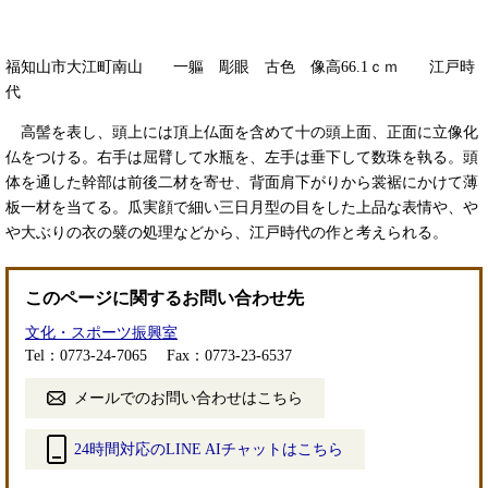
福知山市大江町南山 一軀 彫眼 古色 像高66.1ｃｍ 江戸時
代
高髻を表し、頭上には頂上仏面を含めて十の頭上面、正面に立像化
仏をつける。右手は屈臂して水瓶を、左手は垂下して数珠を執る。頭
体を通した幹部は前後二材を寄せ、背面肩下がりから裳裾にかけて薄
板一材を当てる。瓜実顔で細い三日月型の目をした上品な表情や、や
や大ぶりの衣の襞の処理などから、江戸時代の作と考えられる。
このページに関するお問い合わせ先
文化・スポーツ振興室
Tel：0773-24-7065
Fax：0773-23-6537
メールでのお問い合わせはこちら
24時間対応のLINE AIチャットはこちら
＜