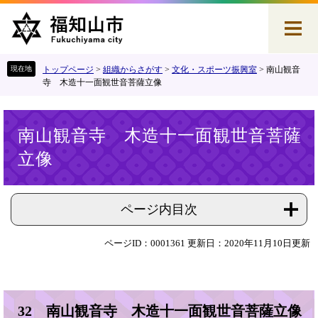
ペ
メ
ー
ニ
ジ
ュ
の
ー
先
を
トップページ
>
組織からさがす
>
文化・スポーツ振興室
>
南山観音
頭
飛
寺 木造十一面観世音菩薩立像
で
ば
す
し
本
。
て
南山観音寺 木造十一面観世音菩薩
文
本
立像
文
へ
ページ内目次
ページID：0001361
更新日：2020年11月10日更新
32 南山観音寺 木造十一面観世音菩薩立像