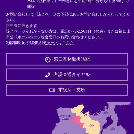
水曜（祝日除く）一部窓口を午前8時30分から午後7時まで
開設
お問い合わせは、該当ページの下部にあるお問い合わせから行ってくだ
さい。
担当課に届きます。
該当ページがわからない方は、電話0773-22-6111（代表）または
福知山
市公式ホームページ総合窓口へお問い合わせください。
24時間対応のLINE AIチャットはこちら
＜
外
窓口業務取扱時間
部
リ
ン
各課直通ダイヤル
ク
＞
市役所・支所