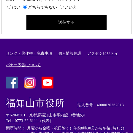
はい
どちらでもない
いいえ
リンク・著作権・免責事項
個人情報保護
アクセシビリティ
バナー広告について
＜
＜
＜
外
外
外
福知山市役所
部
部
部
法人番号 4000020262013
リ
リ
リ
〒620-8501 京都府福知山市字内記13番地の1
ン
ン
ン
Tel：0773-22-6111（代表）
ク
ク
ク
＞
＞
＞
開庁時間：
月曜から金曜（祝日除く）午前8時30分から午後5時15分