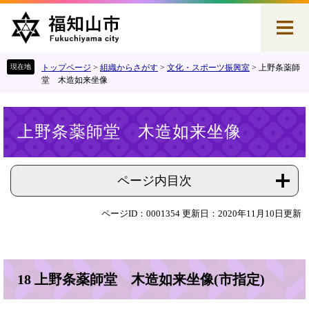
ペ
メ
ー
ニ
ジ
ュ
の
ー
先
を
トップページ
>
組織からさがす
>
文化・スポーツ振興室
>
上野条薬師
頭
飛
堂 木造如来坐像
で
ば
す
し
本
。
て
上野条薬師堂 木造如来坐像
文
本
文
へ
ページ内目次
ページID：0001354
更新日：2020年11月10日更新
18 上野条薬師堂 木造如来坐像(市指定)