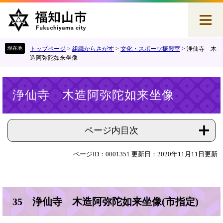
ペ
メ
ー
ニ
ジ
ュ
の
ー
先
を
トップページ
>
組織からさがす
>
文化・スポーツ振興室
>
浄仙寺 木
頭
飛
造阿弥陀如来坐像
で
ば
す
し
本
。
て
浄仙寺 木造阿弥陀如来坐像
文
本
文
へ
ページ内目次
ページID：0001351
更新日：2020年11月11日更新
35 浄仙寺 木造阿弥陀如来坐像(市指定)