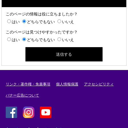
このページの情報は役に立ちましたか？
はい
どちらでもない
いいえ
このページは見つけやすかったですか？
はい
どちらでもない
いいえ
リンク・著作権・免責事項
個人情報保護
アクセシビリティ
バナー広告について
＜
＜
＜
外
外
外