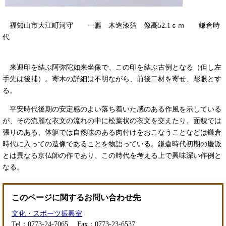
福知山市大江町河守 一軀 木造漆箔 像高52.1ｃｍ 鎌倉時
代
来迎印を結ぶ阿弥陀如来坐像で、この印を結ぶ古例となる（但し左
手先は後補）。寄木の詳細は不明ながら、前後二材を寄せ、彫眼とす
る。
平安時代後期の安定感のよい落ち着いた感のある作風を示している
が、その流麗な衣文の流れの中に松葉状の衣文を交えたり、面貌では
張りのある、体躯では自然味のある肉付けをおこなうことなどは鎌倉
時代に入っての造像であることを物語っている。鎌倉時代初期の慶派
とは異なる京仏師の作であり、この時代を考える上で興味深い作例と
なる。
このページに関するお問い合わせ先
文化・スポーツ振興室
Tel：0773-24-7065
Fax：0773-23-6537