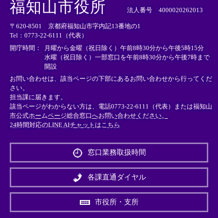
福知山市役所
部
部
部
法人番号 4000020262013
リ
リ
リ
〒620-8501 京都府福知山市字内記13番地の1
ン
ン
ン
Tel：0773-22-6111（代表）
ク
ク
ク
＞
＞
＞
開庁時間：
月曜から金曜（祝日除く）午前8時30分から午後5時15分
水曜（祝日除く）一部窓口を午前8時30分から午後7時まで
開設
お問い合わせは、該当ページの下部にあるお問い合わせから行ってくだ
さい。
担当課に届きます。
該当ページがわからない方は、電話0773-22-6111（代表）または
福知山
市公式ホームページ総合窓口へお問い合わせください。
24時間対応のLINE AIチャットはこちら
＜
外
窓口業務取扱時間
部
リ
ン
各課直通ダイヤル
ク
＞
市役所・支所