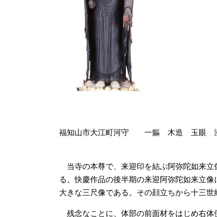
福知山市大江町河守 一軀 木造 玉眼 漆
当寺の本尊で、来迎印を結ぶ阿弥陀如来立
る。快慶作品の後半期の来迎阿弥陀如来立像
大きな三尺像である。その顔立ちから十三世
残念なことに、体部の前面材をはじめ右体