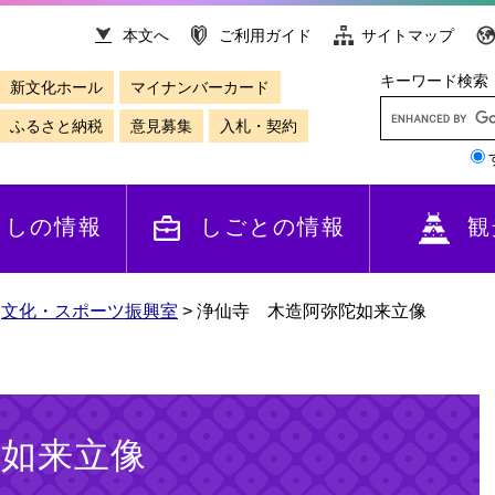
本文へ
ご利用ガイド
サイトマップ
キーワード検索
新文化ホール
マイナンバーカード
ふるさと納税
意見募集
入札・契約
らしの情報
しごとの情報
観
>
文化・スポーツ振興室
>
浄仙寺 木造阿弥陀如来立像
陀如来立像