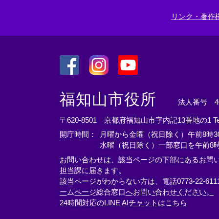
＞
リンク・著作
＜
＜
＜
外
外
外
福知山市役所
法人番号 400
部
部
部
リ
リ
リ
〒620-8501 京都府福知山市字内記13番地の1
T
ン
ン
ン
開庁時間：
月曜から金曜（祝日除く）午前8時30
ク
ク
ク
水曜（祝日除く）一部窓口を午前8時
＞
＞
＞
お問い合わせは、該当ページの下部にあるお問
担当課に届きます。
該当ページがわからない方は、電話0773-22-61
ームページ総合窓口へお問い合わせください。
24時間対応のLINE AIチャットはこちら
＜