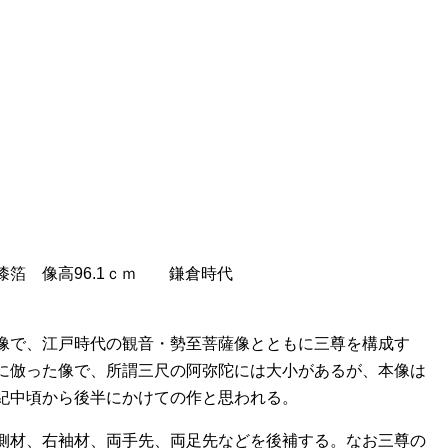
箔 像高96.1ｃｍ 鎌倉時代
像で、江戸時代の観音・勢至菩薩像とともに三尊を構成す
に倣った像で、所謂三尺の阿弥陀には大小があるが、本像は
紀中頃から後半にかけての作と思われる。
側材、右袖材、両手先、両足先などを後補する。なお三尊の