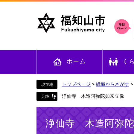
ペ
メ
ー
ニ
ジ
ュ
の
ー
注目
ワード
先
を
頭
飛
で
ば
す
し
ホーム
く
。
て
本
文
へ
トップページ
>
組織からさがす
浄仙寺 木造阿弥陀如来立像
本
文
浄仙寺 木造阿弥