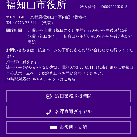
福知山市役所
部
部
部
法人番号 4000020262013
リ
リ
リ
〒620-8501 京都府福知山市字内記13番地の1
ン
ン
ン
Tel：0773-22-6111（代表）
ク
ク
ク
＞
＞
＞
開庁時間：
月曜から金曜（祝日除く）午前8時30分から午後5時15分
水曜（祝日除く）一部窓口を午前8時30分から午後7時まで
開設
お問い合わせは、該当ページの下部にあるお問い合わせから行ってくだ
さい。
担当課に届きます。
該当ページがわからない方は、電話0773-22-6111（代表）または
福知山
市公式ホームページ総合窓口へお問い合わせください。
24時間対応のLINE AIチャットはこちら
＜
外
窓口業務取扱時間
部
リ
ン
各課直通ダイヤル
ク
＞
市役所・支所