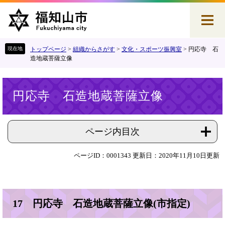
ペ
メ
ー
ニ
ジ
ュ
の
ー
先
を
トップページ
>
組織からさがす
>
文化・スポーツ振興室
>
円応寺 石
頭
飛
造地蔵菩薩立像
で
ば
す
し
本
。
て
円応寺 石造地蔵菩薩立像
文
本
文
へ
ページ内目次
ページID：0001343
更新日：2020年11月10日更新
17 円応寺 石造地蔵菩薩立像(市指定)