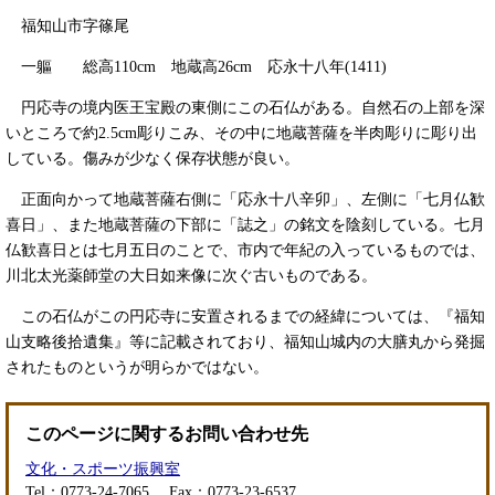
福知山市字篠尾
一軀 総高110cm 地蔵高26cm 応永十八年(1411)
円応寺の境内医王宝殿の東側にこの石仏がある。自然石の上部を深
いところで約2.5cm彫りこみ、その中に地蔵菩薩を半肉彫りに彫り出
している。傷みが少なく保存状態が良い。
正面向かって地蔵菩薩右側に「応永十八辛卯」、左側に「七月仏歓
喜日」、また地蔵菩薩の下部に「誌之」の銘文を陰刻している。七月
仏歓喜日とは七月五日のことで、市内で年紀の入っているものでは、
川北太光薬師堂の大日如来像に次ぐ古いものである。
この石仏がこの円応寺に安置されるまでの経緯については、『福知
山支略後拾遺集』等に記載されており、福知山城内の大膳丸から発掘
されたものというが明らかではない。
このページに関するお問い合わせ先
文化・スポーツ振興室
Tel：0773-24-7065
Fax：0773-23-6537