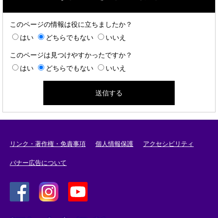
このページの情報は役に立ちましたか？
はい
どちらでもない
いいえ
このページは見つけやすかったですか？
はい
どちらでもない
いいえ
リンク・著作権・免責事項
個人情報保護
アクセシビリティ
バナー広告について
＜
＜
＜
外
外
外