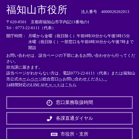
外
外
外
福知山市役所
部
部
部
法人番号 4000020262013
リ
リ
リ
〒620-8501 京都府福知山市字内記13番地の1
ン
ン
ン
Tel：0773-22-6111（代表）
ク
ク
ク
＞
＞
＞
開庁時間：
月曜から金曜（祝日除く）午前8時30分から午後5時15分
水曜（祝日除く）一部窓口を午前8時30分から午後7時まで
開設
お問い合わせは、該当ページの下部にあるお問い合わせから行ってくだ
さい。
担当課に届きます。
該当ページがわからない方は、電話0773-22-6111（代表）または
福知山
市公式ホームページ総合窓口へお問い合わせください。
24時間対応のLINE AIチャットはこちら
＜
外
窓口業務取扱時間
部
リ
ン
各課直通ダイヤル
ク
＞
市役所・支所