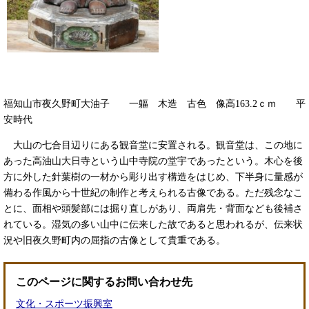
福知山市夜久野町大油子 一軀 木造 古色 像高163.2ｃｍ 平
安時代
大山の七合目辺りにある観音堂に安置される。観音堂は、この地に
あった高油山大日寺という山中寺院の堂宇であったという。木心を後
方に外した針葉樹の一材から彫り出す構造をはじめ、下半身に量感が
備わる作風から十世紀の制作と考えられる古像である。ただ残念なこ
とに、面相や頭髪部には掘り直しがあり、両肩先・背面なども後補さ
れている。湿気の多い山中に伝来した故であると思われるが、伝来状
況や旧夜久野町内の屈指の古像として貴重である。
このページに関するお問い合わせ先
文化・スポーツ振興室