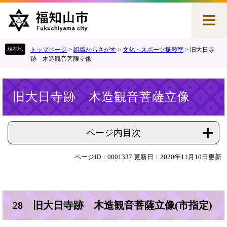
ペ
メ
ー
ニ
ジ
ュ
の
ー
先
を
トップページ
>
組織からさがす
>
文化・スポーツ振興室
>
旧大日寺
頭
飛
跡 木造観音菩薩立像
で
ば
す
し
本
。
て
旧大日寺跡 木造観音菩薩立像
文
本
文
へ
ページ内目次
ページID：0001337
更新日：2020年11月10日更新
28 旧大日寺跡 木造観音菩薩立像(市指定)