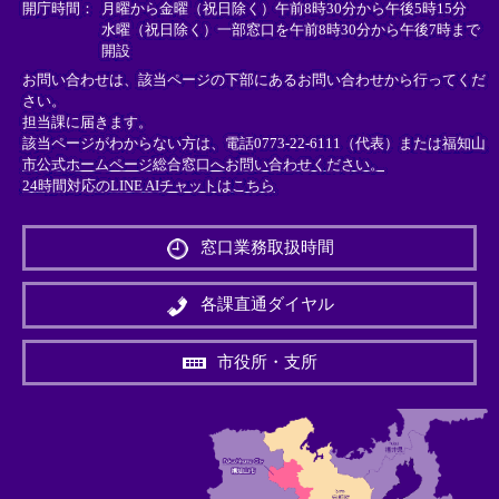
＞
＞
＞
開庁時間：
月曜から金曜（祝日除く）午前8時30分から午後5時15分
水曜（祝日除く）一部窓口を午前8時30分から午後7時まで
開設
お問い合わせは、該当ページの下部にあるお問い合わせから行ってくだ
さい。
担当課に届きます。
該当ページがわからない方は、電話0773-22-6111（代表）または
福知山
市公式ホームページ総合窓口へお問い合わせください。
24時間対応のLINE AIチャットはこちら
＜
外
窓口業務取扱時間
部
リ
ン
各課直通ダイヤル
ク
＞
市役所・支所