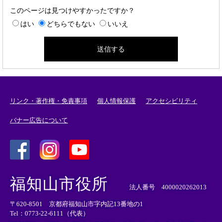
このページは見つけやすかったですか？
はい
どちらでもない
いいえ
リンク・著作権・免責事項
個人情報保護
アクセシビリティ
バナー広告について
＜
＜
＜
外
外
外
福知山市役所
部
部
部
法人番号 4000020262013
リ
リ
リ
〒620-8501 京都府福知山市字内記13番地の1
ン
ン
ン
Tel：0773-22-6111（代表）
ク
ク
ク