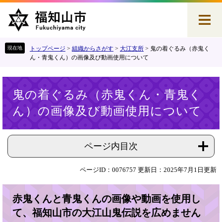
ペ
メ
ー
ニ
ジ
ュ
の
ー
先
を
トップページ
>
組織からさがす
>
大江支所
>
鬼の着ぐるみ（赤鬼く
頭
飛
ん・青鬼くん）の画像及び動画使用について
で
ば
す
し
本
。
て
鬼の着ぐるみ（赤鬼くん・青鬼く
文
本
ん）の画像及び動画使用について
文
へ
ページ内目次
ページID：0076757
更新日：2025年7月1日更新
赤鬼くんと青鬼くんの画像や動画を使用し
て、福知山市の大江山鬼伝説を広めません