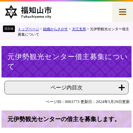
ペ
メ
ー
ニ
ジ
ュ
の
ー
先
を
トップページ
>
組織からさがす
>
大江支所
>
元伊勢観光センター借主
頭
飛
募集について
で
ば
す
し
本
。
て
元伊勢観光センター借主募集につい
文
本
て
文
へ
ページ内目次
ページID：0063773
更新日：2024年5月29日更新
元伊勢観光センターの借主を募集します。