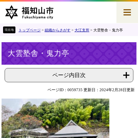
ペ
メ
ー
ニ
ジ
ュ
の
ー
先
を
トップページ
>
組織からさがす
>
大江支所
>
大雲塾舎・鬼力亭
頭
飛
で
ば
本
す
し
大雲塾舎・鬼力亭
文
。
て
本
文
へ
ページ内目次
ページID：0059735
更新日：2024年2月28日更新