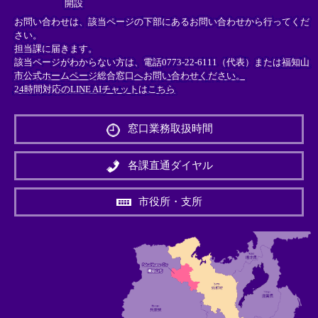
開設
お問い合わせは、該当ページの下部にあるお問い合わせから行ってくだ
さい。
担当課に届きます。
該当ページがわからない方は、電話0773-22-6111（代表）または
福知山
市公式ホームページ総合窓口へお問い合わせください。
24時間対応のLINE AIチャットはこちら
＜
外
窓口業務取扱時間
部
リ
ン
各課直通ダイヤル
ク
＞
市役所・支所