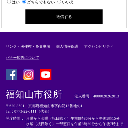
はい
どちらでもない
いいえ
リンク・著作権・免責事項
個人情報保護
アクセシビリティ
バナー広告について
＜
＜
＜
外
外
外
福知山市役所
部
部
部
法人番号 4000020262013
リ
リ
リ
〒620-8501 京都府福知山市字内記13番地の1
ン
ン
ン
Tel：0773-22-6111（代表）
ク
ク
ク
＞
＞
＞
開庁時間：
月曜から金曜（祝日除く）午前8時30分から午後5時15分
水曜（祝日除く）一部窓口を午前8時30分から午後7時まで