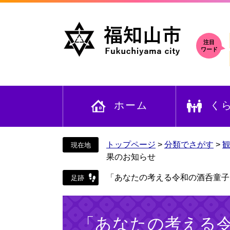
ペ
メ
ー
ニ
ジ
ュ
の
ー
注目
ワード
先
を
頭
飛
で
ば
す
し
ホーム
く
。
て
本
文
へ
トップページ
>
分類でさがす
>
果のお知らせ
「あなたの考える令和の酒呑童子
本
文
「あなたの考える