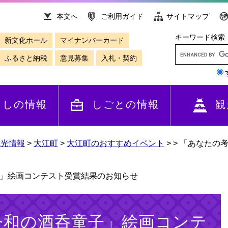
本文へ
ご利用ガイド
サイトマップ
キーワード検索
新文化ホール
マイナンバーカード
ふるさと納税
意見募集
入札・契約
らしの情報
しごとの情報
観
観光情報
>
大江町
>
大江町のおすすめイベント
>
>
「あなたの
」絵画コンテスト受賞結果のお知らせ
令和の酒呑童子」絵画コンテ