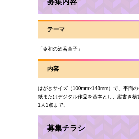
募集内容
テーマ
「令和の酒呑童子」
内容
はがきサイズ（100mm×148mm）で、平
紙またはデジタル作品を基本とし、縦書き横
1人1点まで。
募集チラシ