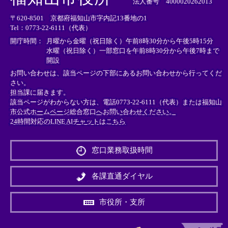
法人番号 4000020262013
リ
リ
リ
〒620-8501 京都府福知山市字内記13番地の1
ン
ン
ン
Tel：0773-22-6111（代表）
ク
ク
ク
＞
＞
＞
開庁時間：
月曜から金曜（祝日除く）午前8時30分から午後5時15分
水曜（祝日除く）一部窓口を午前8時30分から午後7時まで
開設
お問い合わせは、該当ページの下部にあるお問い合わせから行ってくだ
さい。
担当課に届きます。
該当ページがわからない方は、電話0773-22-6111（代表）または
福知山
市公式ホームページ総合窓口へお問い合わせください。
24時間対応のLINE AIチャットはこちら
＜
外
窓口業務取扱時間
部
リ
ン
各課直通ダイヤル
ク
＞
市役所・支所