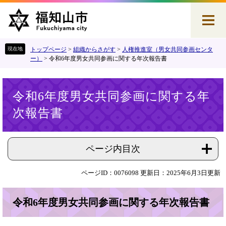
ペ
メ
ー
ニ
ジ
ュ
の
ー
先
を
トップページ
>
組織からさがす
>
人権推進室（男女共同参画センタ
頭
飛
ー）
>
令和6年度男女共同参画に関する年次報告書
で
ば
す
し
本
。
て
令和6年度男女共同参画に関する年
文
本
次報告書
文
へ
ページ内目次
ページID：0076098
更新日：2025年6月3日更新
令和6年度男女共同参画に関する年次報告書