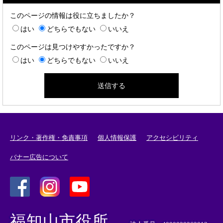
このページの情報は役に立ちましたか？
はい
どちらでもない
いいえ
このページは見つけやすかったですか？
はい
どちらでもない
いいえ
リンク・著作権・免責事項
個人情報保護
アクセシビリティ
バナー広告について
＜
＜
＜
外
外
外
福知山市役所
部
部
部