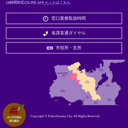
24時間対応のLINE AIチャットはこちら
＜
外
窓口業務取扱時間
部
リ
ン
各課直通ダイヤル
ク
＞
市役所・支所
Copyright © Fukuchiyama City. All Rights Reserved.