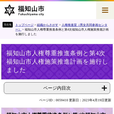
ペ
メ
ー
ニ
ジ
ュ
の
ー
先
を
トップページ
>
組織からさがす
>
人権推進室（男女共同参画センタ
頭
飛
ー）
>
福知山市人権尊重推進条例と第4次福知山市人権施策推進計画
を施行しました
で
ば
す
し
。
て
本
本
福知山市人権尊重推進条例と第4次
文
文
福知山市人権施策推進計画を施行し
へ
ました
ページ内目次
ページID：0059410
更新日：2023年4月19日更新