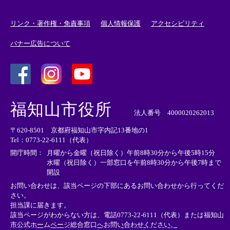
リンク・著作権・免責事項
個人情報保護
アクセシビリティ
バナー広告について
＜
＜
＜
外
外
外
福知山市役所
部
部
部
法人番号 4000020262013
リ
リ
リ
〒620-8501 京都府福知山市字内記13番地の1
ン
ン
ン
Tel：0773-22-6111（代表）
ク
ク
ク
＞
＞
＞
開庁時間：
月曜から金曜（祝日除く）午前8時30分から午後5時15分
水曜（祝日除く）一部窓口を午前8時30分から午後7時まで
開設
お問い合わせは、該当ページの下部にあるお問い合わせから行ってくだ
さい。
担当課に届きます。
該当ページがわからない方は、電話0773-22-6111（代表）または
福知山
市公式ホームページ総合窓口へお問い合わせください。