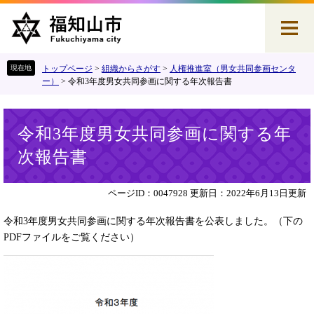
ペ
メ
ー
ニ
ジ
ュ
の
ー
先
を
トップページ
>
組織からさがす
>
人権推進室（男女共同参画センタ
頭
飛
ー）
>
令和3年度男女共同参画に関する年次報告書
で
ば
す
し
本
。
て
令和3年度男女共同参画に関する年
文
本
次報告書
文
へ
ページID：0047928
更新日：2022年6月13日更新
令和3年度男女共同参画に関する年次報告書を公表しました。（下の
PDFファイルをご覧ください）