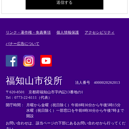
リンク・著作権・免責事項
個人情報保護
アクセシビリティ
バナー広告について
＜
＜
＜
外
外
外
福知山市役所
部
部
部
法人番号 4000020262013
リ
リ
リ
〒620-8501 京都府福知山市字内記13番地の1
ン
ン
ン
Tel：0773-22-6111（代表）
ク
ク
ク
＞
＞
＞
開庁時間：
月曜から金曜（祝日除く）午前8時30分から午後5時15分
水曜（祝日除く）一部窓口を午前8時30分から午後7時まで
開設
お問い合わせは、該当ページの下部にあるお問い合わせから行ってくだ
さい。