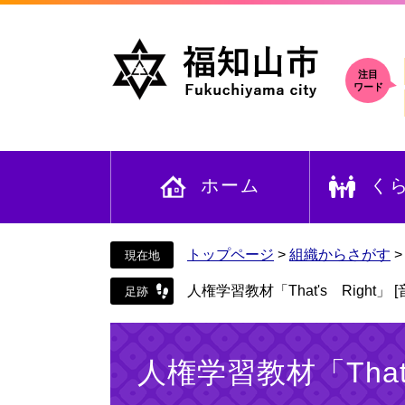
ペ
メ
ー
ニ
ジ
ュ
の
ー
注目
ワード
先
を
頭
飛
で
ば
す
し
ホーム
く
。
て
本
文
へ
トップページ
>
組織からさがす
人権学習教材「That's Right」 
本
文
人権学習教材「That'