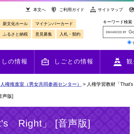
本文へ
ご利用ガイド
サイトマップ
キーワード検索
新文化ホール
マイナンバーカード
ふるさと納税
意見募集
入札・契約
らしの情報
しごとの情報
観
>
人権推進室（男女共同参画センター）
>
人権学習教材「That's 
[音声版]
s Right」 [音声版]