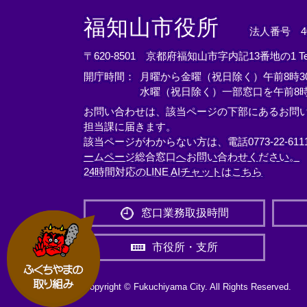
＜
＜
＜
外
外
外
福知山市役所
法人番号 400
部
部
部
リ
リ
リ
〒620-8501 京都府福知山市字内記13番地の1
T
ン
ン
ン
開庁時間：
月曜から金曜（祝日除く）午前8時30
ク
ク
ク
水曜（祝日除く）一部窓口を午前8時
＞
＞
＞
お問い合わせは、該当ページの下部にあるお問
担当課に届きます。
該当ページがわからない方は、電話0773-22-61
ームページ総合窓口へお問い合わせください。
24時間対応のLINE AIチャットはこちら
＜
外
窓口業務取扱時間
部
リ
市役所・支所
ン
ク
＞
Copyright © Fukuchiyama City. All Rights Reserved.