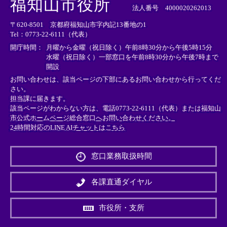
福知山市役所
部
部
部
法人番号 4000020262013
リ
リ
リ
〒620-8501 京都府福知山市字内記13番地の1
ン
ン
ン
Tel：0773-22-6111（代表）
ク
ク
ク
＞
＞
＞
開庁時間：
月曜から金曜（祝日除く）午前8時30分から午後5時15分
水曜（祝日除く）一部窓口を午前8時30分から午後7時まで
開設
お問い合わせは、該当ページの下部にあるお問い合わせから行ってくだ
さい。
担当課に届きます。
該当ページがわからない方は、電話0773-22-6111（代表）または
福知山
市公式ホームページ総合窓口へお問い合わせください。
24時間対応のLINE AIチャットはこちら
＜
外
窓口業務取扱時間
部
リ
ン
各課直通ダイヤル
ク
＞
市役所・支所