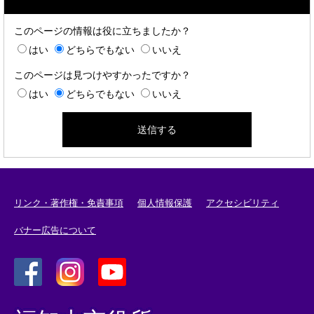
このページの情報は役に立ちましたか？
はい
どちらでもない
いいえ
このページは見つけやすかったですか？
はい
どちらでもない
いいえ
リンク・著作権・免責事項
個人情報保護
アクセシビリティ
バナー広告について
＜
＜
＜
外
外
外