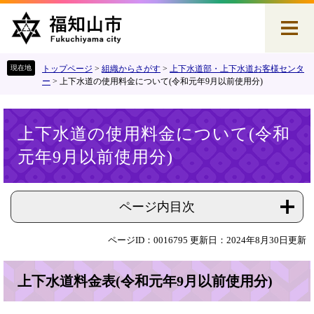
ペ
メ
ー
ニ
ジ
ュ
の
ー
先
を
トップページ
>
組織からさがす
>
上下水道部・上下水道お客様センタ
頭
飛
ー
>
上下水道の使用料金について(令和元年9月以前使用分)
で
ば
す
し
本
。
て
上下水道の使用料金について(令和
文
本
元年9月以前使用分)
文
へ
ページ内目次
ページID：0016795
更新日：2024年8月30日更新
上下水道料金表(令和元年9月以前使用分)