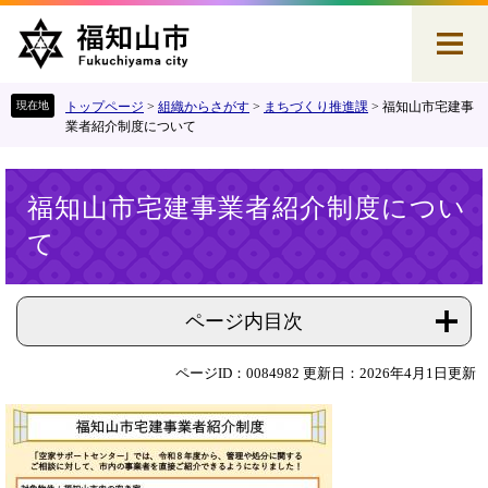
ペ
メ
ー
ニ
ジ
ュ
の
ー
先
を
トップページ
>
組織からさがす
>
まちづくり推進課
>
福知山市宅建事
頭
飛
業者紹介制度について
で
ば
す
し
本
。
て
福知山市宅建事業者紹介制度につい
文
本
て
文
へ
ページ内目次
ページID：0084982
更新日：2026年4月1日更新