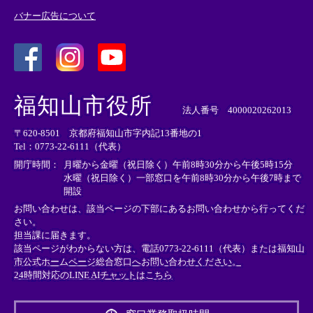
バナー広告について
＜
＜
＜
外
外
外
福知山市役所
部
部
部
法人番号 4000020262013
リ
リ
リ
〒620-8501 京都府福知山市字内記13番地の1
ン
ン
ン
Tel：0773-22-6111（代表）
ク
ク
ク
＞
＞
＞
開庁時間：
月曜から金曜（祝日除く）午前8時30分から午後5時15分
水曜（祝日除く）一部窓口を午前8時30分から午後7時まで
開設
お問い合わせは、該当ページの下部にあるお問い合わせから行ってくだ
さい。
担当課に届きます。
該当ページがわからない方は、電話0773-22-6111（代表）または
福知山
市公式ホームページ総合窓口へお問い合わせください。
24時間対応のLINE AIチャットはこちら
＜
外