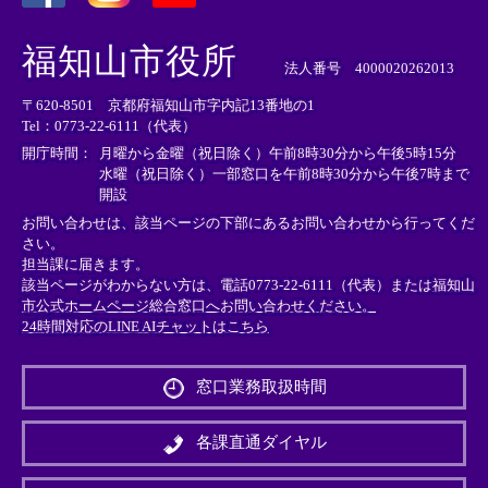
＜
＜
＜
外
外
外
福知山市役所
部
部
部
法人番号 4000020262013
リ
リ
リ
〒620-8501 京都府福知山市字内記13番地の1
ン
ン
ン
Tel：0773-22-6111（代表）
ク
ク
ク
＞
＞
＞
開庁時間：
月曜から金曜（祝日除く）午前8時30分から午後5時15分
水曜（祝日除く）一部窓口を午前8時30分から午後7時まで
開設
お問い合わせは、該当ページの下部にあるお問い合わせから行ってくだ
さい。
担当課に届きます。
該当ページがわからない方は、電話0773-22-6111（代表）または
福知山
市公式ホームページ総合窓口へお問い合わせください。
24時間対応のLINE AIチャットはこちら
＜
外
窓口業務取扱時間
部
リ
ン
各課直通ダイヤル
ク
＞