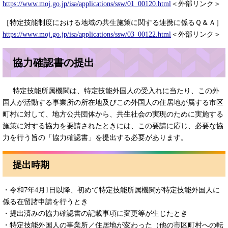
https://www.moj.go.jp/isa/applications/ssw/01_00120.html
＜外部リンク＞
［特定技能制度における地域の共生施策に関する連携に係るＱ＆Ａ​］​
https://www.moj.go.jp/isa/applications/ssw/03_00122.html
＜外部リンク＞
協力確認書の提出
特定技能所属機関は、特定技能外国人の受入れに当たり、この外
国人が活動する事業所の所在地及びこの外国人の住居地が属する市区
町村に対して、地方公共団体から、共生社会の実現のために実施する
施策に対する協力を要請されたときには、この要請に応じ、必要な協
力を行う旨の「協力確認書」を提出する必要があります。
提出時期
・令和7年4月1日以降、初めて特定技能所属機関が特定技能外国人に
係る在留諸申請を行うとき
・提出済みの協力確認書の記載事項に変更等が生じたとき
・特定技能外国人の事業所／住居地が変わった（他の市区町村への転