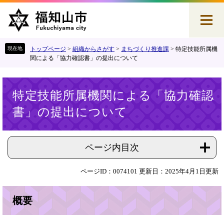
ペ
メ
ー
ニ
ジ
ュ
の
ー
先
を
トップページ
>
組織からさがす
>
まちづくり推進課
>
特定技能所属機
頭
飛
関による「協力確認書」の提出について
で
ば
す
し
本
。
て
特定技能所属機関による「協力確認
文
本
書」の提出について
文
へ
ページ内目次
ページID：0074101
更新日：2025年4月1日更新
概要​​