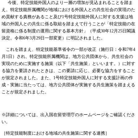
今後、特定技能外国人のより一層の増加が見込まれることを踏ま
え、特定技能所属機関が地域における外国人との共生社会の実現のた
め貢献する責務があること及び1号特定技能外国人に対する支援は地
域の外国人との共生に係る取組を踏まえて行うことが「特定技能の在
留資格に係る制度の運用に関する基本方針」（平成30年12月25日閣議
決定。令和6年3月29日一部変更）に明記されました。
これを踏まえ、特定技能基準省令の一部が改正（施行日：令和7年4
月1日）され、特定技能所属機関は、地方公共団体から、共生社会の
実現のために実施する施策（以下「共生施策」といいます。）に対す
る協力を要請されたときは、この要請に応じ、必要な協力をすること
が規定されました。また、1号特定技能外国人に対する支援計画の作
成・実施に当たっては、地方公共団体が実施する共生施策を踏まえる
ことが規定されました。
※詳細については、出入国在留管理庁のホームページをご確認くださ
い。
［特定技能制度における地域の共生施策に関する連携​］ ​