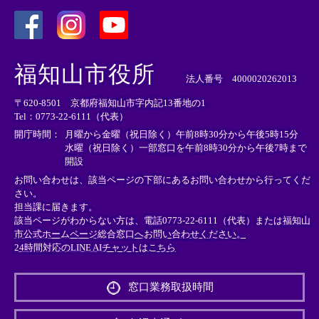
＜
＜
＜
外
外
外
福知山市役所
部
部
部
法人番号 4000020262013
リ
リ
リ
〒620-8501 京都府福知山市字内記13番地の1
ン
ン
ン
Tel：0773-22-6111（代表）
ク
ク
ク
＞
＞
＞
開庁時間：
月曜から金曜（祝日除く）午前8時30分から午後5時15分
水曜（祝日除く）一部窓口を午前8時30分から午後7時まで
開設
お問い合わせは、該当ページの下部にあるお問い合わせから行ってくだ
さい。
担当課に届きます。
該当ページがわからない方は、電話0773-22-6111（代表）または
福知山
市公式ホームページ総合窓口へお問い合わせください。
24時間対応のLINE AIチャットはこちら
＜
外
窓口業務取扱時間
部
リ
ン