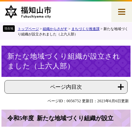
ペ
メ
ー
ニ
ジ
ュ
の
ー
先
を
トップページ
>
組織からさがす
>
まちづくり推進課
>
新たな地域づく
頭
飛
り組織が設立されました（上六人部）
で
ば
す
し
本
。
て
新たな地域づくり組織が設立され
文
本
ました（上六人部）
文
へ
ページ内目次
ページID：0056752
更新日：2023年6月6日更新
令和5年度 新たな地域づくり組織が設立