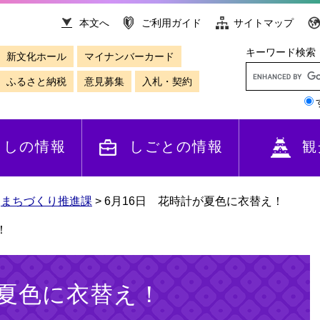
本文へ
ご利用ガイド
サイトマップ
キーワード検索
新文化ホール
マイナンバーカード
ふるさと納税
意見募集
入札・契約
らしの情報
しごとの情報
観
>
まちづくり推進課
>
6月16日 花時計が夏色に衣替え！
！
が夏色に衣替え！