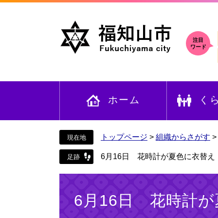
ペ
メ
ー
ニ
ジ
ュ
の
ー
注目
ワード
先
を
頭
飛
で
ば
す
し
ホーム
く
。
て
本
文
へ
トップページ
>
組織からさがす
6月16日 花時計が夏色に衣替え
本
文
6月16日 花時計