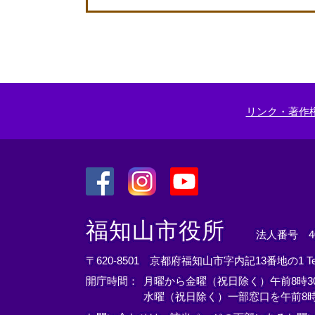
外
部
リ
ン
ク
＞
リンク・著作
＜
＜
＜
外
外
外
福知山市役所
法人番号 400
部
部
部
リ
リ
リ
〒620-8501 京都府福知山市字内記13番地の1
T
ン
ン
ン
開庁時間：
月曜から金曜（祝日除く）午前8時30
ク
ク
ク
水曜（祝日除く）一部窓口を午前8時
＞
＞
＞