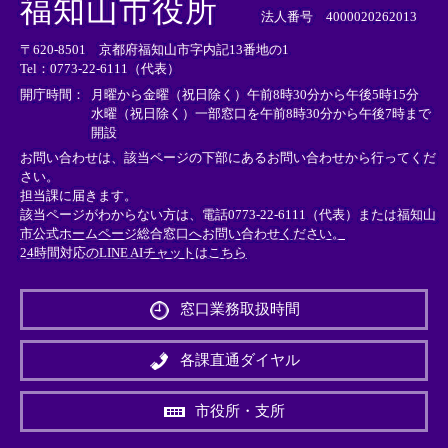
福知山市役所
部
部
部
法人番号 4000020262013
リ
リ
リ
〒620-8501 京都府福知山市字内記13番地の1
ン
ン
ン
Tel：0773-22-6111（代表）
ク
ク
ク
＞
＞
＞
開庁時間：
月曜から金曜（祝日除く）午前8時30分から午後5時15分
水曜（祝日除く）一部窓口を午前8時30分から午後7時まで
開設
お問い合わせは、該当ページの下部にあるお問い合わせから行ってくだ
さい。
担当課に届きます。
該当ページがわからない方は、電話0773-22-6111（代表）または
福知山
市公式ホームページ総合窓口へお問い合わせください。
24時間対応のLINE AIチャットはこちら
＜
外
窓口業務取扱時間
部
リ
ン
各課直通ダイヤル
ク
＞
市役所・支所