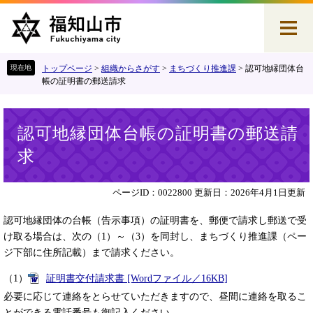
ペ
メ
ー
ニ
ジ
ュ
の
ー
先
を
トップページ
>
組織からさがす
>
まちづくり推進課
>
認可地縁団体台
頭
飛
帳の証明書の郵送請求
で
ば
す
し
本
。
て
認可地縁団体台帳の証明書の郵送請
文
本
求
文
へ
ページID：0022800
更新日：2026年4月1日更新
認可地縁団体の台帳（告示事項）の証明書を、郵便で請求し郵送で受
け取る場合は、次の（1）～（3）を同封し、まちづくり推進課（ペー
ジ下部に住所記載）まで請求ください。
（1）
証明書交付請求書 [Wordファイル／16KB]
必要に応じて連絡をとらせていただきますので、昼間に連絡を取るこ
とができる電話番号も御記入ください。