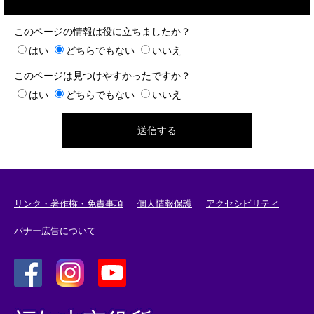
このページの情報は役に立ちましたか？
はい
どちらでもない
いいえ
このページは見つけやすかったですか？
はい
どちらでもない
いいえ
リンク・著作権・免責事項
個人情報保護
アクセシビリティ
バナー広告について
＜
＜
＜
外
外
外