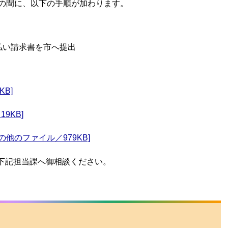
4の間に、以下の手順が加わります。
払い請求書を市へ提出
B]
9KB]
他のファイル／979KB]
下記担当課へ御相談ください。