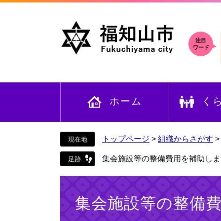
ペ
メ
ー
ニ
ジ
ュ
の
ー
注目
ワード
先
を
頭
飛
で
ば
す
し
ホーム
く
。
て
本
文
へ
トップページ
>
組織からさがす
集会施設等の整備費用を補助しま
本
文
集会施設等の整備