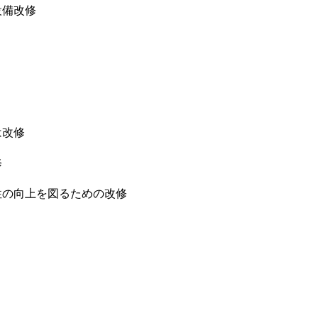
設備改修
は改修
修
の向上を図るための改修