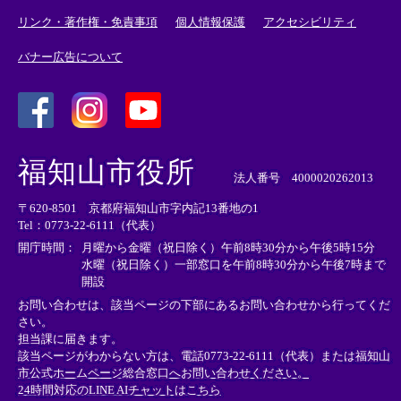
リンク・著作権・免責事項
個人情報保護
アクセシビリティ
バナー広告について
＜
＜
＜
外
外
外
福知山市役所
部
部
部
法人番号 4000020262013
リ
リ
リ
〒620-8501 京都府福知山市字内記13番地の1
ン
ン
ン
Tel：0773-22-6111（代表）
ク
ク
ク
＞
＞
＞
開庁時間：
月曜から金曜（祝日除く）午前8時30分から午後5時15分
水曜（祝日除く）一部窓口を午前8時30分から午後7時まで
開設
お問い合わせは、該当ページの下部にあるお問い合わせから行ってくだ
さい。
担当課に届きます。
該当ページがわからない方は、電話0773-22-6111（代表）または
福知山
市公式ホームページ総合窓口へお問い合わせください。
24時間対応のLINE AIチャットはこちら