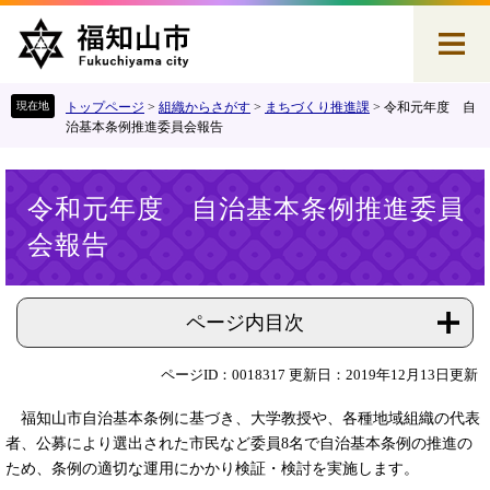
ペ
メ
ー
ニ
ジ
ュ
の
ー
先
を
トップページ
>
組織からさがす
>
まちづくり推進課
>
令和元年度 自
頭
飛
治基本条例推進委員会報告
で
ば
す
し
本
。
て
令和元年度 自治基本条例推進委員
文
本
会報告
文
へ
ページ内目次
ページID：0018317
更新日：2019年12月13日更新
福知山市自治基本条例に基づき、大学教授や、各種地域組織の代表
者、公募により選出された市民など委員8名で自治基本条例の推進の
ため、条例の適切な運用にかかり検証・検討を実施します。