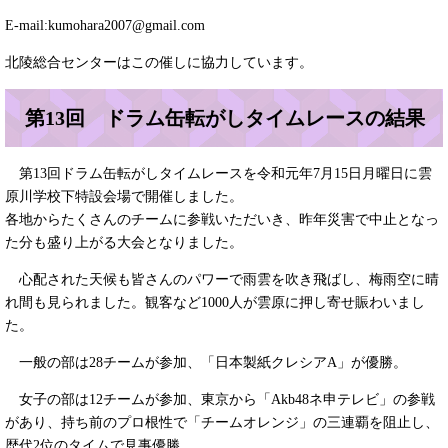
E-mail:
kumohara2007@gmail.com
北陵総合センターはこの催しに協力しています。
第13回 ドラム缶転がしタイムレースの結果
第13回ドラム缶転がしタイムレースを令和元年7月15日月曜日に雲
原川学校下特設会場で開催しました。
各地からたくさんのチームに参戦いただいき、昨年災害で中止となっ
た分も盛り上がる大会となりました。
心配された天候も皆さんのパワーで雨雲を吹き飛ばし、梅雨空に晴
れ間も見られました。観客など1000人が雲原に押し寄せ賑わいまし
た。
一般の部は28チームが参加、「日本製紙クレシアA」が優勝。
女子の部は12チームが参加、東京から「Akb48ネ申テレビ」の参戦
があり、持ち前のプロ根性で「チームオレンジ」の三連覇を阻止し、
歴代2位のタイムで見事優勝。