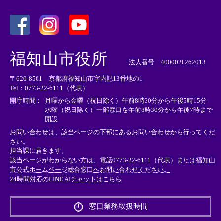
＜
＜
＜
外
外
外
福知山市役所
部
部
部
法人番号 4000020262013
リ
リ
リ
〒620-8501 京都府福知山市字内記13番地の1
ン
ン
ン
Tel：0773-22-6111（代表）
ク
ク
ク
＞
＞
＞
開庁時間：
月曜から金曜（祝日除く）午前8時30分から午後5時15分
水曜（祝日除く）一部窓口を午前8時30分から午後7時まで
開設
お問い合わせは、該当ページの下部にあるお問い合わせから行ってくだ
さい。
担当課に届きます。
該当ページがわからない方は、電話0773-22-6111（代表）または
福知山
市公式ホームページ総合窓口へお問い合わせください。
24時間対応のLINE AIチャットはこちら
＜
外
窓口業務取扱時間
部
リ