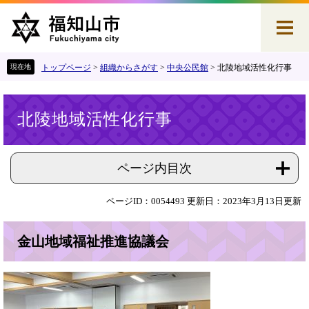
ペ
メ
ー
ニ
ジ
ュ
の
ー
先
を
トップページ
>
組織からさがす
>
中央公民館
>
北陵地域活性化行事
頭
飛
で
ば
本
す
し
北陵地域活性化行事
文
。
て
本
文
へ
ページ内目次
ページID：0054493
更新日：2023年3月13日更新
金山地域福祉推進協議会