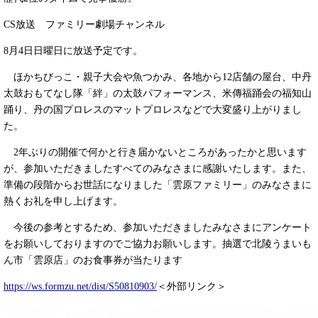
CS放送 ファミリー劇場チャンネル
8月4日日曜日に放送予定です。
ほかちびっこ・親子大会や魚つかみ、各地から12店舗の屋台、中丹
太鼓おもてなし隊「絆」の太鼓パフォーマンス、米傳福踊会の福知山
踊り、丹の国プロレスのマットプロレスなどで大変盛り上がりまし
た。
2年ぶりの開催で何かと行き届かないところがあったかと思います
が、参加いただきましたすべてのみなさまに感謝いたします。また、
準備の段階からお世話になりました「雲原ファミリー」のみなさまに
熱くお礼を申し上げます。
今後の参考とするため、参加いただきましたみなさまにアンケート
をお願いしておりますのでご協力お願いします。抽選で北陵うまいも
ん市「雲原店」のお食事券が当たります
https://ws.formzu.net/dist/S50810903/
＜外部リンク＞