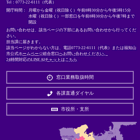
Tel：0773-22-6111（代表）
ク
ク
ク
＞
＞
＞
開庁時間：
月曜から金曜（祝日除く）午前8時30分から午後5時15分
水曜（祝日除く）一部窓口を午前8時30分から午後7時まで
開設
お問い合わせは、該当ページの下部にあるお問い合わせから行ってくだ
さい。
担当課に届きます。
該当ページがわからない方は、電話0773-22-6111（代表）または
福知山
市公式ホームページ総合窓口へお問い合わせください。
24時間対応のLINE AIチャットはこちら
＜
外
窓口業務取扱時間
部
リ
ン
各課直通ダイヤル
ク
＞
市役所・支所