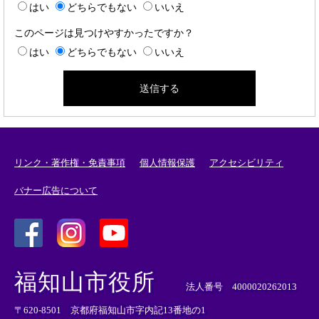
はい
どちらでもない
いいえ
このページは見つけやすかったですか？
はい
どちらでもない
いいえ
リンク・著作権・免責事項
個人情報保護
アクセシビリティ
バナー広告について
＜
＜
＜
外
外
外
福知山市役所
部
部
部
法人番号 4000020262013
リ
リ
リ
〒620-8501 京都府福知山市字内記13番地の1
ン
ン
ン