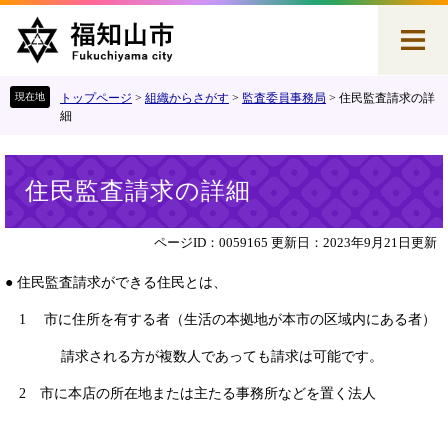
ペ
メ
ー
ニ
ジ
ュ
の
ー
先
を
トップページ
>
組織からさがす
>
監査委員事務局
>
住民監査請求の詳
頭
飛
細
で
ば
す
し
本
。
て
住民監査請求の詳細
文
本
文
へ
ページID：0059165
更新日：2023年9月21日更新
● 住民監査請求ができる住民とは、
1 市に住所を有する者（生活の本拠地が本市の区域内にある者）
請求される方が複数人であっても請求は可能です。
2 市に本店の所在地または主たる事務所などを置く法人