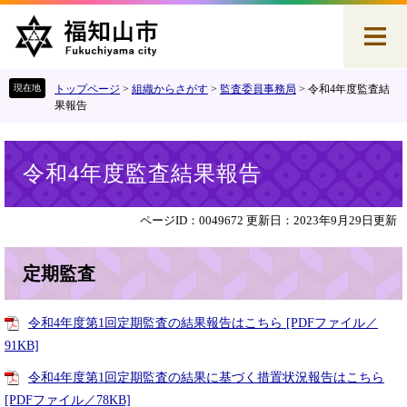
ペ
メ
ー
ニ
ジ
ュ
の
ー
先
を
トップページ
>
組織からさがす
>
監査委員事務局
>
令和4年度監査結
頭
飛
果報告
で
ば
す
し
本
。
て
令和4年度監査結果報告
文
本
文
へ
ページID：0049672
更新日：2023年9月29日更新
定期監査
令和4年度第1回定期監査の結果報告はこちら [PDFファイル／
91KB]
令和4年度第1回定期監査の結果に基づく措置状況報告はこちら
[PDFファイル／78KB]