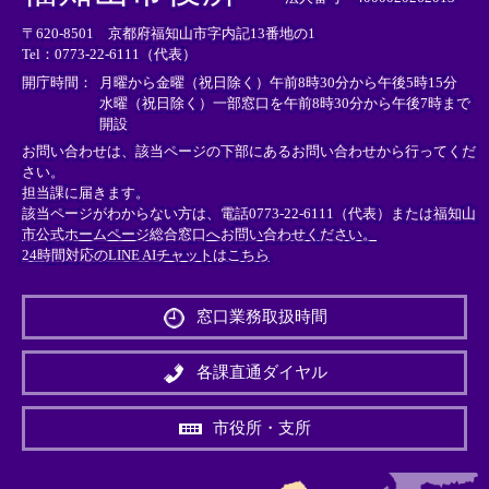
リ
リ
リ
〒620-8501 京都府福知山市字内記13番地の1
ン
ン
ン
Tel：0773-22-6111（代表）
ク
ク
ク
＞
＞
＞
開庁時間：
月曜から金曜（祝日除く）午前8時30分から午後5時15分
水曜（祝日除く）一部窓口を午前8時30分から午後7時まで
開設
お問い合わせは、該当ページの下部にあるお問い合わせから行ってくだ
さい。
担当課に届きます。
該当ページがわからない方は、電話0773-22-6111（代表）または
福知山
市公式ホームページ総合窓口へお問い合わせください。
24時間対応のLINE AIチャットはこちら
＜
外
窓口業務取扱時間
部
リ
ン
各課直通ダイヤル
ク
＞
市役所・支所