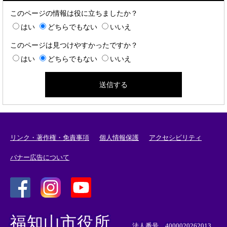
このページの情報は役に立ちましたか？
はい
どちらでもない
いいえ
このページは見つけやすかったですか？
はい
どちらでもない
いいえ
リンク・著作権・免責事項
個人情報保護
アクセシビリティ
バナー広告について
＜
＜
＜
外
外
外
福知山市役所
部
部
部
法人番号 4000020262013