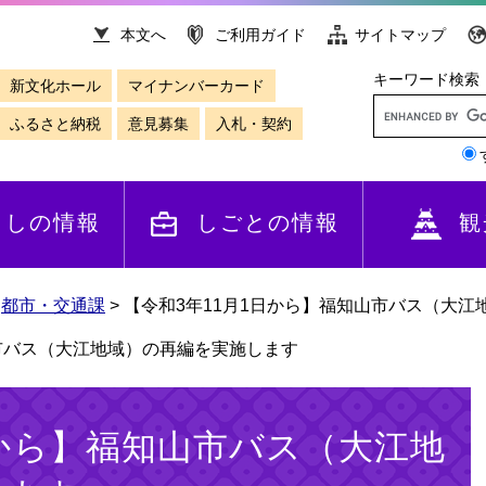
本文へ
ご利用ガイド
サイトマップ
キーワード検索
新文化ホール
マイナンバーカード
ふるさと納税
意見募集
入札・契約
らしの情報
しごとの情報
観
>
都市・交通課
>
【令和3年11月1日から】福知山市バス（大江
山市バス（大江地域）の再編を実施します
日から】福知山市バス（大江地