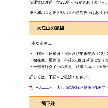
※運賃は片道一律200円から変更ありません
※三和バスと夜久野バスの時刻改正はありま
大江山の家線
○主な変更点
・土曜日・日曜日・祝日及び年末年始（12月
・始発便、最終便、午後の1便は減便になり
・一部運行ダイヤの変更、路線の縮小（天津
詳しくは、下記をご確認ください。
R3.11.1～ 大江山の家線時刻表 [PDFファ
二箇下線