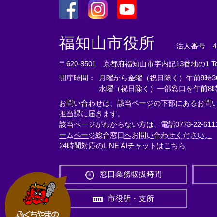
＜
＜
＜
外
外
外
福知山市役所
法人番号 400
部
部
部
リ
リ
リ
〒620-8501 京都府福知山市字内記13番地の1
T
ン
ン
ン
開庁時間：
月曜から金曜（祝日除く）午前8時30
ク
ク
ク
水曜（祝日除く）一部窓口を午前8時
＞
＞
＞
お問い合わせは、該当ページの下部にあるお問
担当課に届きます。
該当ページがわからない方は、電話0773-22-61
ームページ総合窓口へお問い合わせください。
24時間対応のLINE AIチャットはこちら
＜
外
窓口業務取扱時間
部
リ
市役所・支所
ン
ク