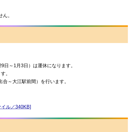
。
せん。
29日～1月3日）は運休になります。
ます。
出合～大江駅前間）を行います。
イル／340KB]