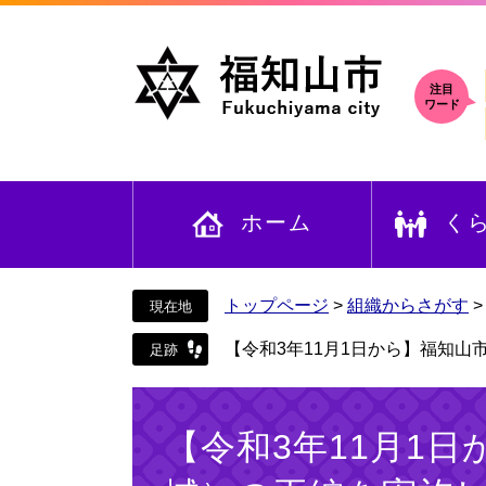
ペ
メ
ー
ニ
ジ
ュ
の
ー
注目
ワード
先
を
頭
飛
で
ば
す
し
ホーム
く
。
て
本
文
へ
トップページ
>
組織からさがす
【令和3年11月1日から】福知
本
文
【令和3年11月1