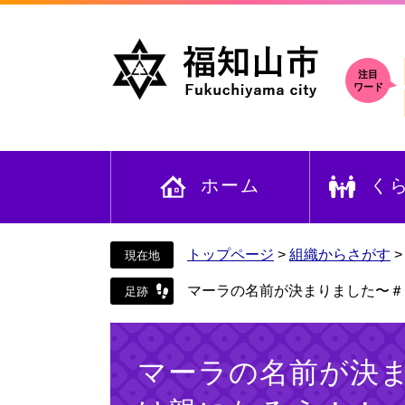
ペ
メ
ー
ニ
ジ
ュ
の
ー
注目
ワード
先
を
頭
飛
で
ば
す
し
ホーム
く
。
て
本
文
へ
トップページ
>
組織からさがす
マーラの名前が決まりました〜＃
本
文
マーラの名前が決