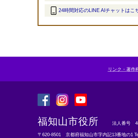
24時間対応のLINE AIチャットはこ
＜
外
部
リ
ン
ク
＞
リンク・著作
＜
＜
＜
外
外
外
福知山市役所
法人番号 400
部
部
部
リ
リ
リ
〒620-8501 京都府福知山市字内記13番地の1
T