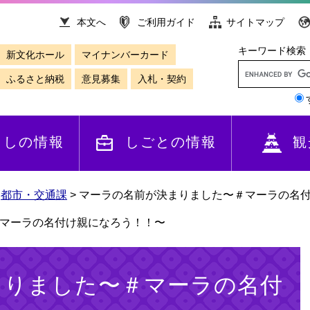
本文へ
ご利用ガイド
サイトマップ
キーワード検索
新文化ホール
マイナンバーカード
ふるさと納税
意見募集
入札・契約
らしの情報
しごとの情報
観
>
都市・交通課
>
マーラの名前が決まりました〜＃マーラの名
マーラの名付け親になろう！！〜
まりました〜＃マーラの名付