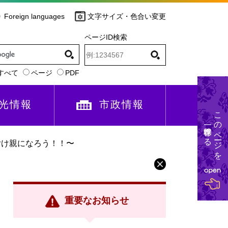
Foreign languages
文字サイズ・色合い変更
ページID検索
すべて
ページ
PDF
光情報
市政情報
このページを
一時保存する
付け親になろう！！〜
重要なお知らせ