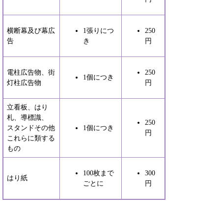
横断幕及び幕広
1張りにつ
250
告
き
円
電柱広告物、街
250
1個につき
灯柱広告物
円
立看板、はり
札、導標識、
250
スタンドその他
1個につき
円
これらに類する
もの
100枚まで
300
はり紙
ごとに
円