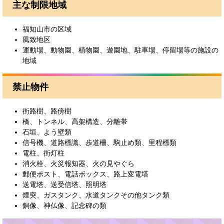
主な制限地域
福知山市の区域
風致地区
運動場、動物園、植物園、遊園地、駐車場、停留場等の施設の
地域
禁止物件
街路樹、路傍樹
橋、トンネル、高架構造、分離帯
石垣、よう壁類
信号機、道路標識、歩道柵、駒止め類、里程標類
電柱、街灯柱
消火栓、火災報知器、火の見やぐら
郵便ポスト、電話ボックス、路上変電塔
送電塔、送受信塔、照明塔
煙突、ガスタンク、水道タンクその他タンク類
銅像、神仏像、記念碑の類