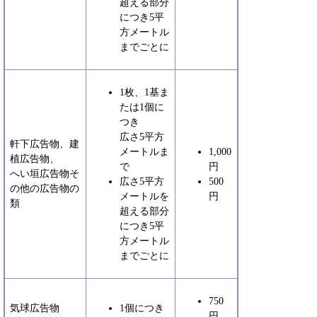
超える部分
につき5平
方メートル
までごとに
1枚、1基ま
たは1個に
つき
広さ5平方
軒下広告物、建
メートルま
1,000
植広告物、
で
円
へい垣広告物そ
広さ5平方
500
の他の広告物の
メートルを
円
類
超える部分
につき5平
方メートル
までごとに
750
気球広告物
1個につき
円