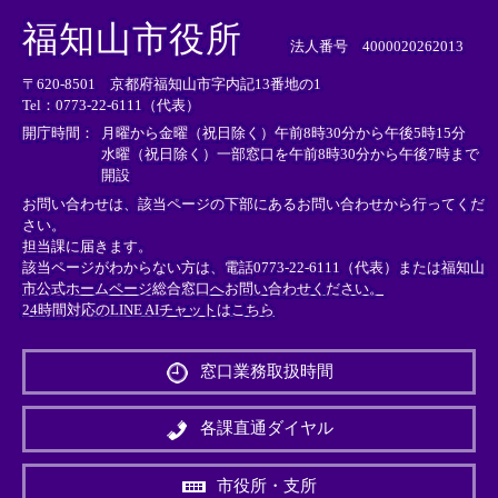
＜
＜
＜
外
外
外
福知山市役所
部
部
部
法人番号 4000020262013
リ
リ
リ
〒620-8501 京都府福知山市字内記13番地の1
ン
ン
ン
Tel：0773-22-6111（代表）
ク
ク
ク
＞
＞
＞
開庁時間：
月曜から金曜（祝日除く）午前8時30分から午後5時15分
水曜（祝日除く）一部窓口を午前8時30分から午後7時まで
開設
お問い合わせは、該当ページの下部にあるお問い合わせから行ってくだ
さい。
担当課に届きます。
該当ページがわからない方は、電話0773-22-6111（代表）または
福知山
市公式ホームページ総合窓口へお問い合わせください。
24時間対応のLINE AIチャットはこちら
＜
外
窓口業務取扱時間
部
リ
ン
各課直通ダイヤル
ク
＞
市役所・支所