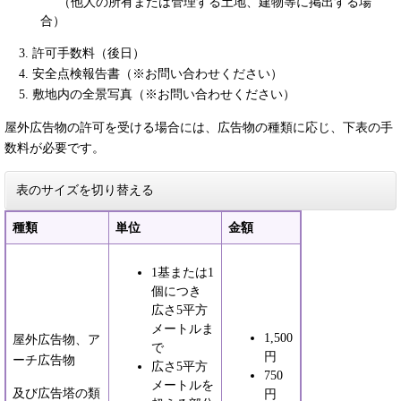
（他人の所有または管理する土地、建物等に掲出する場
合）
3. 許可手数料（後日）
4. 安全点検報告書（※お問い合わせください）
5. 敷地内の全景写真（※お問い合わせください）
屋外広告物の許可を受ける場合には、広告物の種類に応じ、下表の手
数料が必要です。
表のサイズを切り替える
種類
単位
金額
1基または1
個につき
広さ5平方
メートルま
1,500
屋外広告物、ア
で
円
ーチ広告物
広さ5平方
750
メートルを
及び広告塔の類
円