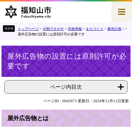
ペ
メ
ー
ニ
ジ
ュ
の
ー
先
を
トップページ
>
分類でさがす
>
市政情報
>
まちづくり
>
都市計画
>
>
頭
飛
屋外広告物の設置には原則許可が必要です
で
ば
す
し
本
。
て
屋外広告物の設置には原則許可が必
文
本
要です
文
へ
ページ内目次
ページID：0045873
更新日：2024年12月11日更新
屋外広告物とは