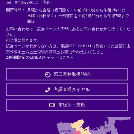
Tel：0773-22-6111（代表）
ク
ク
ク
＞
＞
＞
開庁時間：
月曜から金曜（祝日除く）午前8時30分から午後5時15分
水曜（祝日除く）一部窓口を午前8時30分から午後7時まで
開設
お問い合わせは、該当ページの下部にあるお問い合わせから行ってくだ
さい。
担当課に届きます。
該当ページがわからない方は、電話0773-22-6111（代表）または
福知山
市公式ホームページ総合窓口へお問い合わせください。
24時間対応のLINE AIチャットはこちら
＜
外
窓口業務取扱時間
部
リ
ン
各課直通ダイヤル
ク
＞
市役所・支所