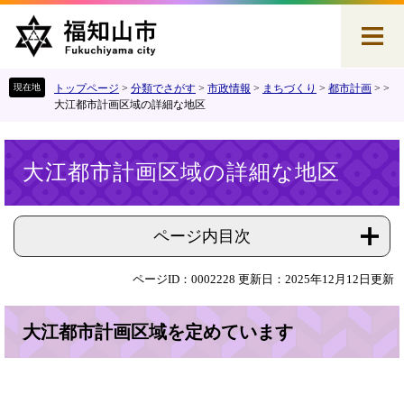
ペ
メ
ー
ニ
ジ
ュ
の
ー
先
を
トップページ
>
分類でさがす
>
市政情報
>
まちづくり
>
都市計画
>
>
頭
飛
大江都市計画区域の詳細な地区
で
ば
す
し
本
。
て
大江都市計画区域の詳細な地区
文
本
文
へ
ページ内目次
ページID：0002228
更新日：2025年12月12日更新
大江都市計画区域を定めています