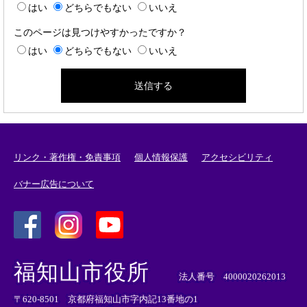
はい
どちらでもない
いいえ
このページは見つけやすかったですか？
はい
どちらでもない
いいえ
リンク・著作権・免責事項
個人情報保護
アクセシビリティ
バナー広告について
＜
＜
＜
外
外
外
福知山市役所
部
部
部
法人番号 4000020262013
リ
リ
リ
〒620-8501 京都府福知山市字内記13番地の1
ン
ン
ン