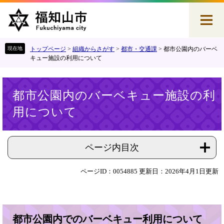
ペ
メ
ー
ニ
ジ
ュ
の
ー
先
を
トップページ
>
組織からさがす
>
都市・交通課
>
都市公園内のバーベ
頭
飛
キュー施設の利用について
で
ば
す
し
本
。
て
都市公園内のバーベキュー施設の利
文
本
用について
文
へ
ページ内目次
ページID：0054885
更新日：2026年4月1日更新
都市公園内でのバーベキュー利用について