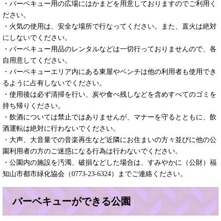
・バーベキュー用の広場にはかまどを用意しておりますのでご利用く
ださい。
・火気の使用は、安全な場所で行なってください。また、直火は絶対
にしないでください。
・バーベキュー用品のレンタルなどは一切行っておりませんので、各
自用意してください。
・バーベキューエリア内にある東屋やベンチは他の利用者も使用でき
るように占有しないでください。
・使用後は必ず清掃を行い、炭や食べ残しなどを含めすべてのゴミを
持ち帰りください。
・飲酒については禁止ではありませんが、マナーを守るとともに、飲
酒運転は絶対に行わないでください。
・大声、大音量での音楽再生など近隣にお住まいの方々並びに他の公
園利用者の方のご迷惑になる行為は行わないでください。
・公園内の施設を汚濁、破損などした場合は、すみやかに（公財）福
知山市都市緑化協会（0773-23-6324）までご連絡ください。
バーベキューができる公園