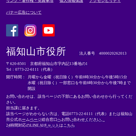
リンク・著作権・免責事項
個人情報保護
アクセシビリティ
バナー広告について
＜
＜
＜
外
外
外
福知山市役所
部
部
部
法人番号 4000020262013
リ
リ
リ
〒620-8501 京都府福知山市字内記13番地の1
ン
ン
ン
Tel：0773-22-6111（代表）
ク
ク
ク
＞
＞
＞
開庁時間：
月曜から金曜（祝日除く）午前8時30分から午後5時15分
水曜（祝日除く）一部窓口を午前8時30分から午後7時まで
開設
お問い合わせは、該当ページの下部にあるお問い合わせから行ってくだ
さい。
担当課に届きます。
該当ページがわからない方は、電話0773-22-6111（代表）または
福知山
市公式ホームページ総合窓口へお問い合わせください。
24時間対応のLINE AIチャットはこちら
＜