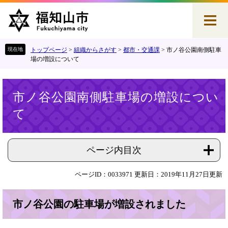
ペ
メ
ー
ニ
ジ
ュ
の
ー
先
を
トップページ
>
組織からさがす
>
都市・交通課
>
市ノ谷公園南側駐車
頭
飛
場の増設について
で
ば
す
し
本
。
て
市ノ谷公園南側駐車場の増設につい
文
本
て
文
へ
ページ内目次
ページID：0033971
更新日：2019年11月27日更新
市ノ谷公園の駐車場が増設されました