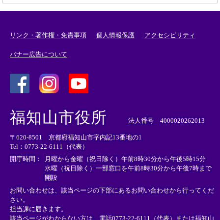
リンク・著作権・免責事項
個人情報保護
アクセシビリティ
バナー広告について
＜
＜
＜
外
外
外
福知山市役所
部
部
部
法人番号 4000020262013
リ
リ
リ
〒620-8501 京都府福知山市字内記13番地の1
ン
ン
ン
Tel：0773-22-6111（代表）
ク
ク
ク
＞
＞
＞
開庁時間：
月曜から金曜（祝日除く）午前8時30分から午後5時15分
水曜（祝日除く）一部窓口を午前8時30分から午後7時まで
開設
お問い合わせは、該当ページの下部にあるお問い合わせから行ってくだ
さい。
担当課に届きます。
該当ページがわからない方は、電話0773-22-6111（代表）または
福知山