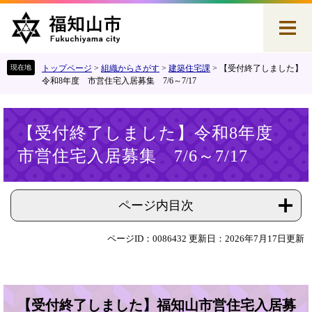
ペ
メ
ー
ニ
ジ
ュ
の
ー
先
を
トップページ
>
組織からさがす
>
建築住宅課
>
【受付終了しました】
頭
飛
令和8年度 市営住宅入居募集 7/6～7/17
で
ば
す
し
本
。
て
【受付終了しました】令和8年度
文
本
市営住宅入居募集 7/6～7/17
文
へ
ページ内目次
ページID：0086432
更新日：2026年7月17日更新
【受付終了しました】福知山市営住宅入居募