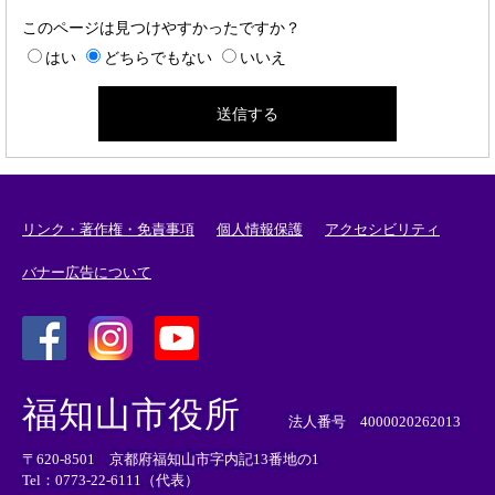
このページは見つけやすかったですか？
はい
どちらでもない
いいえ
リンク・著作権・免責事項
個人情報保護
アクセシビリティ
バナー広告について
＜
＜
＜
外
外
外
福知山市役所
部
部
部
法人番号 4000020262013
リ
リ
リ
〒620-8501 京都府福知山市字内記13番地の1
ン
ン
ン
Tel：0773-22-6111（代表）
ク
ク
ク