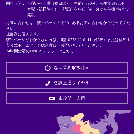
＞
＞
＞
開庁時間：
月曜から金曜（祝日除く）午前8時30分から午後5時15分
水曜（祝日除く）一部窓口を午前8時30分から午後7時まで
開設
お問い合わせは、該当ページの下部にあるお問い合わせから行ってくだ
さい。
担当課に届きます。
該当ページがわからない方は、電話0773-22-6111（代表）または
福知山
市公式ホームページ総合窓口へお問い合わせください。
24時間対応のLINE AIチャットはこちら
＜
外
窓口業務取扱時間
部
リ
ン
各課直通ダイヤル
ク
＞
市役所・支所