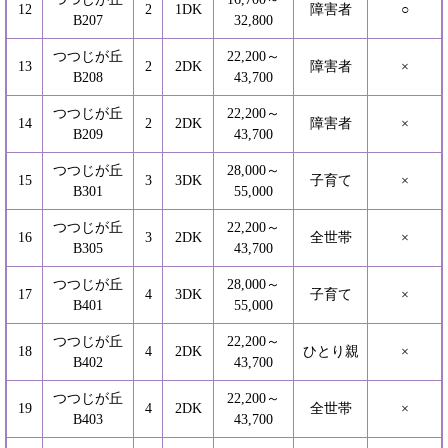
12
2
1DK
障害者
○
B207
32,800
つつじが丘
22,200～
13
2
2DK
障害者
×
B208
43,700
つつじが丘
22,200～
14
2
2DK
障害者
×
B209
43,700
つつじが丘
28,000～
15
3
3DK
子育て
×
B301
55,000
つつじが丘
22,200～
16
3
2DK
全世帯
×
B305
43,700
つつじが丘
28,000～
17
4
3DK
子育て
×
B401
55,000
つつじが丘
22,200～
18
4
2DK
ひとり親
×
B402
43,700
つつじが丘
22,200～
19
4
2DK
全世帯
×
B403
43,700