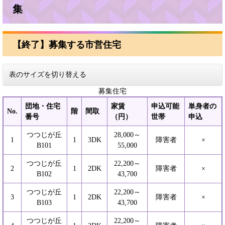
集
【終了】募集する市営住宅
表のサイズを切り替える
募集住宅
団地・住宅
家賃
申込可能
単身者の
No.
階
間取
番号
（円）
世帯
申込
つつじが丘
28,000～
1
1
3DK
障害者
×
B101
55,000
つつじが丘
22,200～
2
1
2DK
障害者
×
B102
43,700
つつじが丘
22,200～
3
1
2DK
障害者
×
B103
43,700
つつじが丘
22,200～