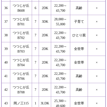
つつじが丘
22,200～
36
6
2DK
高齢
×
B608
43,700
つつじが丘
28,000～
37
7
3DK
子育て
×
B701
55,000
つつじが丘
22,200～
38
7
2DK
ひとり親
×
B702
43,700
つつじが丘
22,200～
39
7
2DK
全世帯
×
B703
43,700
つつじが丘
22,200～
40
7
2DK
全世帯
×
B704
43,700
つつじが丘
22,200～
41
7
2DK
高齢
×
B706
43,700
つつじが丘
22,200～
42
7
2DK
高齢
×
B708
43,700
25,300～
43
岡ノ三115
1
3LDK
全世帯
×
49,600