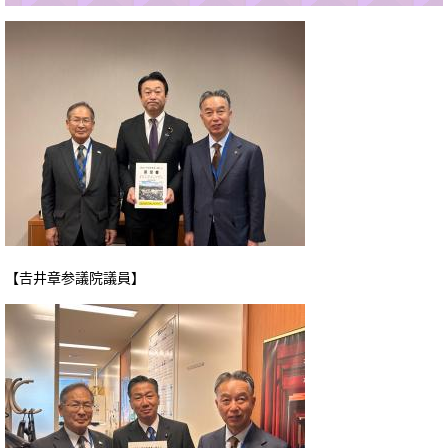
【𠮷井章参議院議員】