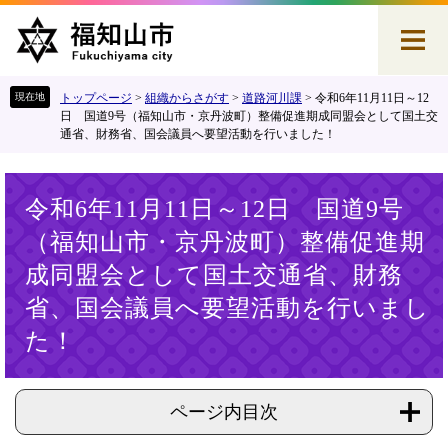
ペ
メ
ー
ニ
ジ
ュ
の
ー
先
を
トップページ
>
組織からさがす
>
道路河川課
>
令和6年11月11日～12
頭
飛
日 国道9号（福知山市・京丹波町）整備促進期成同盟会として国土交
通省、財務省、国会議員へ要望活動を行いました！
で
ば
す
し
。
て
本
本
令和6年11月11日～12日 国道9号
文
文
（福知山市・京丹波町）整備促進期
へ
成同盟会として国土交通省、財務
省、国会議員へ要望活動を行いまし
た！
ページ内目次