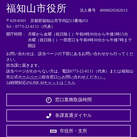
外
外
外
福知山市役所
部
部
部
法人番号 4000020262013
リ
リ
リ
〒620-8501 京都府福知山市字内記13番地の1
ン
ン
ン
Tel：0773-22-6111（代表）
ク
ク
ク
＞
＞
＞
開庁時間：
月曜から金曜（祝日除く）午前8時30分から午後5時15分
水曜（祝日除く）一部窓口を午前8時30分から午後7時まで
開設
お問い合わせは、該当ページの下部にあるお問い合わせから行ってくだ
さい。
担当課に届きます。
該当ページがわからない方は、電話0773-22-6111（代表）または
福知山
市公式ホームページ総合窓口へお問い合わせください。
24時間対応のLINE AIチャットはこちら
＜
外
窓口業務取扱時間
部
リ
ン
各課直通ダイヤル
ク
＞
市役所・支所